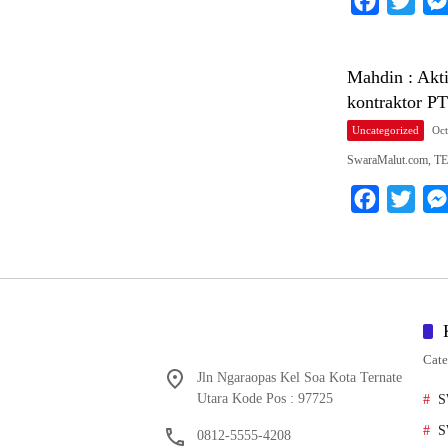
F
T
a
w
c
i
Mahdin : Akti
e
t
kontraktor PT
b
t
Uncategorized
Oct
o
e
SwaraMalut.com, TE
o
r
k
F
T
a
w
c
i
e
t
b
t
o
e
Cate
o
r
Jln Ngaraopas Kel Soa Kota Ternate
k
Utara Kode Pos : 97725
S
S
0812-5555-4208