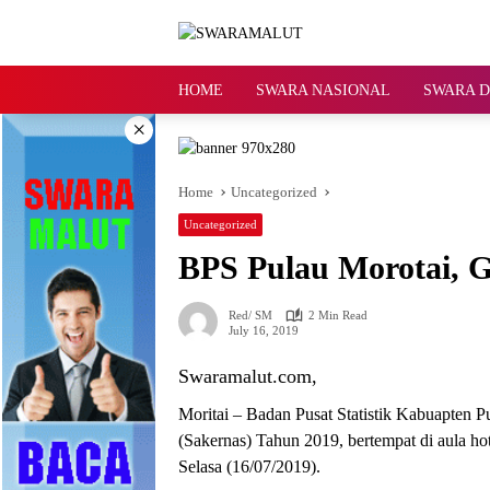
Skip
to
content
HOME
SWARA NASIONAL
SWARA 
×
Home
Uncategorized
Uncategorized
BPS Pulau Morotai, G
Red/ SM
2 Min Read
July 16, 2019
Swaramalut.com,
Moritai – Badan Pusat Statistik Kabuapten P
(Sakernas) Tahun 2019, bertempat di aula ho
Selasa (16/07/2019).