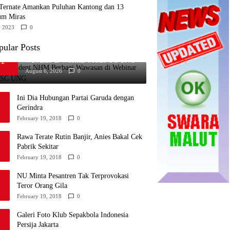
 Ternate Amankan Puluhan Kantong dan 13
um Miras
, 2023
0
pular Posts
Superintendent NHM Berbagi
1
Wawasan di Webinar MGEI-SC UNG
August 6, 2026
0
Ini Dia Hubungan Partai Garuda dengan
Gerindra
February 19, 2018
0
Rawa Terate Rutin Banjir, Anies Bakal Cek
Pabrik Sekitar
February 19, 2018
0
NU Minta Pesantren Tak Terprovokasi
Teror Orang Gila
February 19, 2018
0
Galeri Foto Klub Sepakbola Indonesia
Persija Jakarta