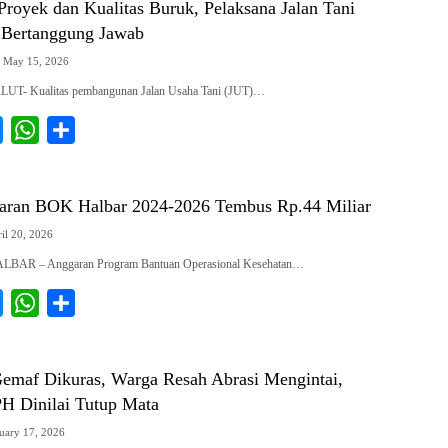
royek dan Kualitas Buruk, Pelaksana Jalan Tani
 Bertanggung Jawab
May 15, 2026
UT- Kualitas pembangunan Jalan Usaha Tani (JUT)…
M
W
S
e
h
h
s
a
a
ran BOK Halbar 2024-2026 Tembus Rp.44 Miliar
s
t
r
il 20, 2026
e
s
e
ALBAR – Anggaran Program Bantuan Operasional Kesehatan…
n
A
g
p
M
W
S
e
p
e
h
h
r
s
a
a
 Gemaf Dikuras, Warga Resah Abrasi Mengintai,
s
t
r
H Dinilai Tutup Mata
e
s
e
uary 17, 2026
n
A