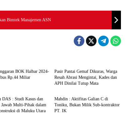
akan Bimtek Manajemen ASN
orized
Uncategorized
ggaran BOK Halbar 2024-
Pasir Pantai Gemaf Dikuras, Warga
bus Rp.44 Miliar
Resah Abrasi Mengintai, Kades dan
APH Dinilai Tutup Mata
& POLITIK
Uncategorized
n DAS : Studi Kasus dan
Mahdin : Aktifitas Galian C di
 Jawab Multi-Pihak dalam
Toniku, Bukan Milik Sub-kontraktor
nstruksi di Maluku Utara
PT. IK