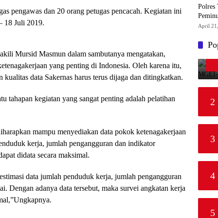
Polres
ugas pengawas dan 20 orang petugas pencacah. Kegiatan ini
Pemin
– 18 Juli 2019.
April 21
Po
wakili Mursid Masmun dalam sambutanya mengatakan,
etenagakerjaan yang penting di Indonesia. Oleh karena itu,
kualitas data Sakernas harus terus dijaga dan ditingkatkan.
tu tahapan kegiatan yang sangat penting adalah pelatihan
2
as diharapkan mampu menyediakan data pokok ketenagakerjaan
3
enduduk kerja, jumlah pengangguran dan indikator
dapat didata secara maksimal.
4
estimasi data jumlah penduduk kerja, jumlah pengangguran
ai. Dengan adanya data tersebut, maka survei angkatan kerja
imal,”Ungkapnya.
5