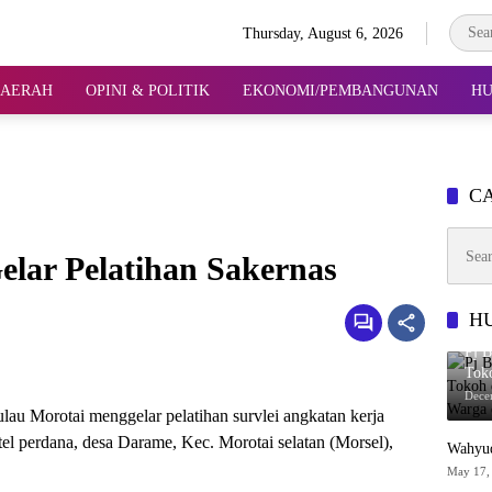
Thursday, August 6, 2026
DAERAH
OPINI & POLITIK
EKONOMI/PEMBANGUNAN
HU
CA
Search
elar Pelatihan Sakernas
for:
H
Pj B
Toko
Anta
Dece
ulau Morotai menggelar pelatihan survlei angkatan kerja
tel perdana, desa Darame, Kec. Morotai selatan (Morsel),
Wahyud
May 17,