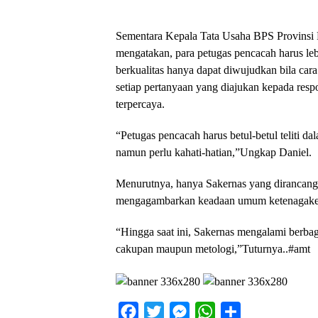
Sementara Kepala Tata Usaha BPS Provinsi
mengatakan, para petugas pencacah harus le
berkualitas hanya dapat diwujudkan bila car
setiap pertanyaan yang diajukan kepada resp
terpercaya.
“Petugas pencacah harus betul-betul teliti 
namun perlu kahati-hatian,”Ungkap Daniel.
Menurutnya, hanya Sakernas yang dirancan
mengagambarkan keadaan umum ketenagakerj
“Hingga saat ini, Sakernas mengalami berbag
cakupan maupun metologi,”Tuturnya..#amt
F
T
M
W
S