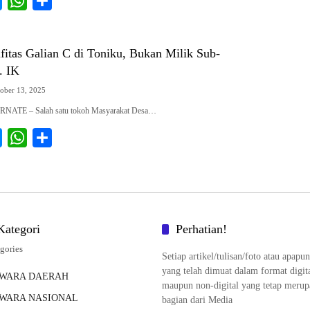
M
W
S
r
e
h
h
s
a
a
fitas Galian C di Toniku, Bukan Milik Sub-
s
t
r
. IK
e
s
e
ober 13, 2025
n
A
RNATE – Salah satu tokoh Masyarakat Desa…
g
p
e
p
M
W
S
r
e
h
h
s
a
a
s
t
r
e
s
e
Kategori
Perhatian!
n
A
gories
g
p
Setiap artikel/tulisan/foto atau apapun
yang telah dimuat dalam format digit
e
p
WARA DAERAH
maupun non-digital yang tetap meru
r
WARA NASIONAL
bagian dari Media