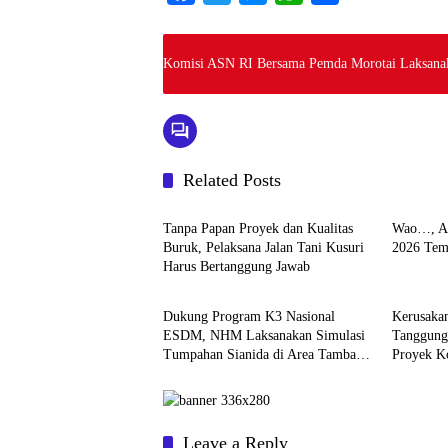
a
w
e
h
h
c
i
s
a
a
Komisi ASN RI Bersama Pemda Morotai Laksan
e
t
s
t
r
b
t
e
s
e
o
e
n
A
o
r
g
p
Related Posts
k
e
p
SWARA DAERAH
Uncateg
r
Tanpa Papan Proyek dan Kualitas
Wao…, An
Buruk, Pelaksana Jalan Tani Kusuri
2026 Tem
Harus Bertanggung Jawab
Uncategorized
OPINI 
Dukung Program K3 Nasional
Kerusaka
ESDM, NHM Laksanakan Simulasi
Tanggung
Tumpahan Sianida di Area Tambang
Proyek Ko
Gosowong
Leave a Reply