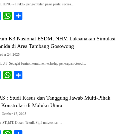
ENG – ​Praktik pengambilan pasir pantai secara…
g
p
e
p
M
W
S
r
e
h
h
s
a
a
ram K3 Nasional ESDM, NHM Laksanakan Simulasi
s
t
r
anida di Area Tambang Gosowong
e
s
e
ober 24, 2025
n
A
UT- Sebagai bentuk komitmen terhadap penerapan Good…
g
p
e
p
M
W
S
r
e
h
h
s
a
a
S : Studi Kasus dan Tanggung Jawab Multi-Pihak
s
t
r
 Konstruksi di Maluku Utara
e
s
e
October 17, 2025
n
A
 ST.,MT. Dosen Teknik Sipil universitas…
g
p
e
p