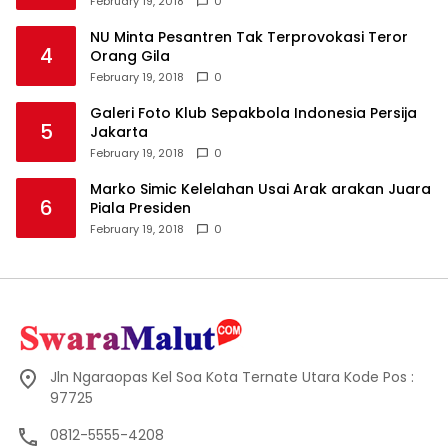
February 19, 2018
0
NU Minta Pesantren Tak Terprovokasi Teror
4
Orang Gila
February 19, 2018
0
Galeri Foto Klub Sepakbola Indonesia Persija
5
Jakarta
February 19, 2018
0
Marko Simic Kelelahan Usai Arak arakan Juara
6
Piala Presiden
February 19, 2018
0
Jln Ngaraopas Kel Soa Kota Ternate Utara Kode Pos :
97725
0812-5555-4208