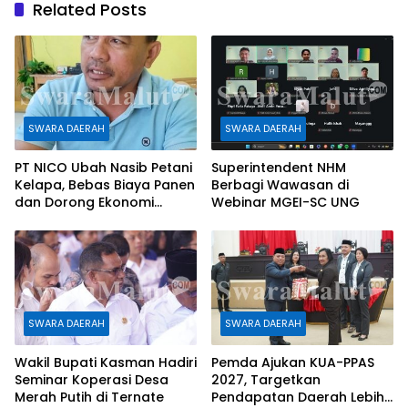
Related Posts
k
e
p
r
SWARA DAERAH
SWARA DAERAH
PT NICO Ubah Nasib Petani
Superintendent NHM
Kelapa, Bebas Biaya Panen
Berbagi Wawasan di
dan Dorong Ekonomi
Webinar MGEI-SC UNG
Daerah
SWARA DAERAH
SWARA DAERAH
Wakil Bupati Kasman Hadiri
Pemda Ajukan KUA-PPAS
Seminar Koperasi Desa
2027, Targetkan
Merah Putih di Ternate
Pendapatan Daerah Lebih