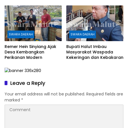
Rp1,08 Triliun
SWARA DAERAH
SWARA DAERAH
Remer Hein Sinyiang Ajak
Bupati Halut Imbau
Desa Kembangkan
Masyarakat Waspada
Perikanan Modern
Kekeringan dan Kebakaran
Leave a Reply
Your email address will not be published.
Required fields are
marked
*