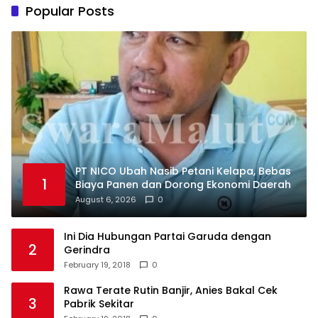
Popular Posts
PT NICO Ubah Nasib Petani Kelapa, Bebas
1
Biaya Panen dan Dorong Ekonomi Daerah
August 6, 2026
0
Ini Dia Hubungan Partai Garuda dengan
2
Gerindra
February 19, 2018
0
Rawa Terate Rutin Banjir, Anies Bakal Cek
3
Pabrik Sekitar