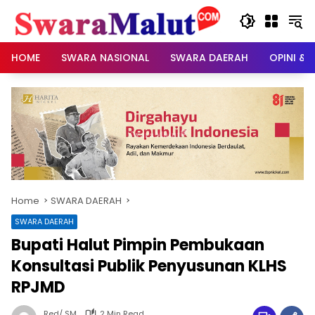
Skip
to
content
HOME
SWARA NASIONAL
SWARA DAERAH
OPINI & 
Home
SWARA DAERAH
SWARA DAERAH
Bupati Halut Pimpin Pembukaan
Konsultasi Publik Penyusunan KLHS
RPJMD
Red/ SM
2 Min Read