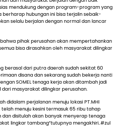
han dan masyarakat berjalan dengan baik
sias mendukung dengan program-program yang
 berharap hubungan ini bisa terjalin sebaik-
kan selalu berjalan dengan normal dan lancar
an bahwa pihak perusahan akan mempertahankan
 semua bisa dirasahkan oleh masyarakat dilingkar
ng berasal dari putra daerah sudah sekitat 60
erimaan disana dan sekarang sudah bekerja nanti
engan SOMEL tenaga kerja akan ditambah jadi
l dari masyarakat dilingkar perusahan.
lah didalam perjalanan menuju lokasi PT.MHI
elah menuju kesini termasuk 65 ribu tahap
 dan disitulah akan banyak menyerap tenaga
akat lingkar tambang”tutupnya mengakhiri..#zul