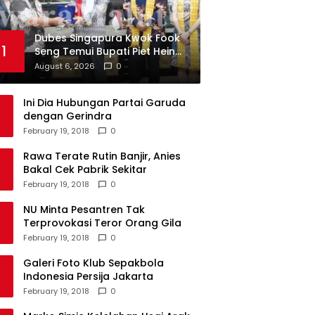
Dubes Singapura Kwok Fook
1
Seng Temui Bupati Piet Hein
Babua
August 6, 2026
0
Ini Dia Hubungan Partai Garuda
dengan Gerindra
February 19, 2018
0
Rawa Terate Rutin Banjir, Anies
Bakal Cek Pabrik Sekitar
February 19, 2018
0
NU Minta Pesantren Tak
Terprovokasi Teror Orang Gila
February 19, 2018
0
Galeri Foto Klub Sepakbola
Indonesia Persija Jakarta
February 19, 2018
0