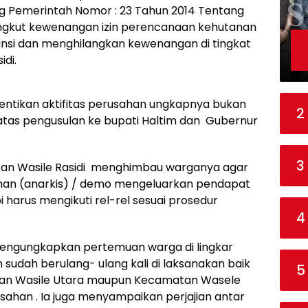
g Pemerintah Nomor : 23 Tahun 2014 Tentang
gkut kewenangan izin perencanaan kehutanan
nsi dan menghilangkan kewenangan di tingkat
di.
ntikan aktifitas perusahan ungkapnya bukan
2
tas pengusulan ke bupati Haltim dan Gubernur
3
tan Wasile Rasidi menghimbau warganya agar
han (anarkis) / demo mengeluarkan pendapat
 harus mengikuti rel-rel sesuai prosedur
4
engungkapkan pertemuan warga di lingkar
udah berulang- ulang kali di laksanakan baik
5
an Wasile Utara maupun Kecamatan Wasele
sahan . Ia juga menyampaikan perjajian antar