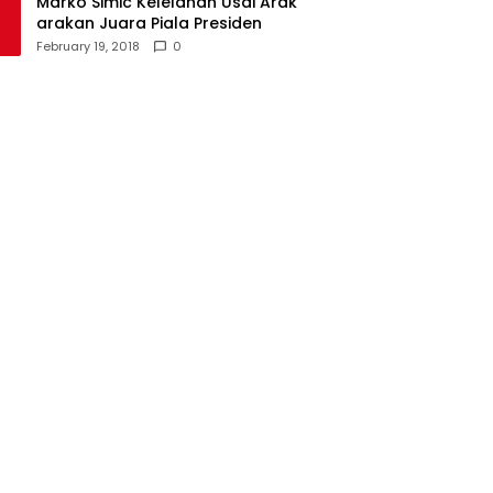
Marko Simic Kelelahan Usai Arak
arakan Juara Piala Presiden
February 19, 2018
0