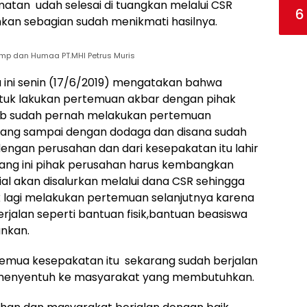
atan udah selesai di tuangkan melalui CSR
6
ahkan sebagian sudah menikmati hasilnya.
mp dan Humaa PT.MHI Petrus Muris
ini senin (17/6/2019) mengatakan bahwa
ntuk lakukan pertemuan akbar dengan pihak
bab sudah pernah melakukan pertemuan
ayang sampai dengan dodaga dan disana sudah
ngan perusahan dan dari kesepakatan itu lahir
rang ini pihak perusahan harus kembangkan
l akan disalurkan melalui dana CSR sehingga
ak lagi melakukan pertemuan selanjutnya karena
jalan seperti bantuan fisik,bantuan beasiswa
ankan.
mua kesepakatan itu sekarang sudah berjalan
 menyentuh ke masyarakat yang membutuhkan.