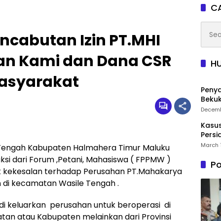
CA
Searc
encabutan Izin PT.MHI
for:
n Kami dan Dana CSR
H
Masyarakat
Penya
Beku
Decemb
Kasus
Pers
March 
Tengah Kabupaten Halmahera Timur Maluku
si dari Forum ,Petani, Mahasiswa ( FPPMW )
Po
tuk kekesalan terhadap Perusahan PT.Mahakarya
 di kecamatan Wasile Tengah .
g di keluarkan perusahan untuk beroperasi di
atan atau Kabupaten melainkan dari Provinsi