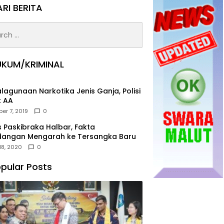
RI BERITA
h
UKUM/KRIMINAL
lagunaan Narkotika Jenis Ganja, Polisi
k AA
er 7, 2019
0
 Paskibraka Halbar, Fakta
idangan Mengarah ke Tersangka Baru
18, 2020
0
pular Posts