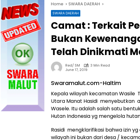
Home
SWARA DAERAH
SWARA DAERAH
Camat : Terkait P
Bukan Kewenanga
Telah Dinikmati 
Red/ SM
3 Min Read
June 17, 2019
Swaramalut.com-Haltim
Kepala wilayah kecamatan Wasile 
Utara Manat Hasidi menyebutkan ak
Wasele. Itu adalah salah satu ben
Hutan Indonesia yg mengelola hutan
Rasidi mengklarifikasi bahwa izin y
wilayah ini bukan dari desa / kecam