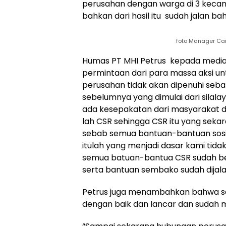
perusahan dengan warga di 3 kecam
bahkan dari hasil itu sudah jalan b
foto Manager Ca
Humas PT MHI Petrus kepada media 
permintaan dari para massa aksi u
perusahan tidak akan dipenuhi se
sebelumnya yang dimulai dari silal
ada kesepakatan dari masyarakat de
lah CSR sehingga CSR itu yang seka
sebab semua bantuan-bantuan sosia
itulah yang menjadi dasar kami tid
semua batuan-bantua CSR sudah ber
serta bantuan sembako sudah dijal
Petrus juga menambahkan bahwa se
dengan baik dan lancar dan sudah