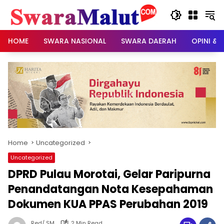
Skip
to
content
HOME
SWARA NASIONAL
SWARA DAERAH
OPINI & 
Home
Uncategorized
Uncategorized
DPRD Pulau Morotai, Gelar Paripurna
Penandatangan Nota Kesepahaman
Dokumen KUA PPAS Perubahan 2019
Red/ SM
2 Min Read