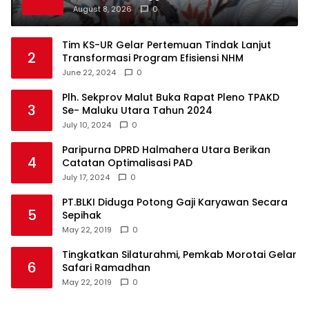
Nurjaya Hi Ibrahim
August 8, 2026
0
Tim KS-UR Gelar Pertemuan Tindak Lanjut
2
Transformasi Program Efisiensi NHM
June 22, 2024
0
Plh. Sekprov Malut Buka Rapat Pleno TPAKD
3
Se- Maluku Utara Tahun 2024
July 10, 2024
0
Paripurna DPRD Halmahera Utara Berikan
4
Catatan Optimalisasi PAD
July 17, 2024
0
PT.BLKI Diduga Potong Gaji Karyawan Secara
5
Sepihak
May 22, 2019
0
Tingkatkan Silaturahmi, Pemkab Morotai Gelar
6
Safari Ramadhan
May 22, 2019
0