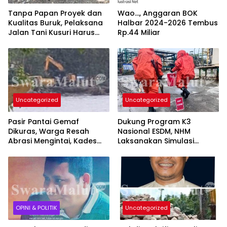
Tanpa Papan Proyek dan
Wao…, Anggaran BOK
Kualitas Buruk, Pelaksana
Halbar 2024-2026 Tembus
Jalan Tani Kusuri Harus
Rp.44 Miliar
Bertanggung Jawab
Uncategorized
Uncategorized
Pasir Pantai Gemaf
Dukung Program K3
Dikuras, Warga Resah
Nasional ESDM, NHM
Abrasi Mengintai, Kades
Laksanakan Simulasi
dan APH Dinilai Tutup Mata
Tumpahan Sianida di Area
Tambang Gosowong
OPINI & POLITIK
Uncategorized