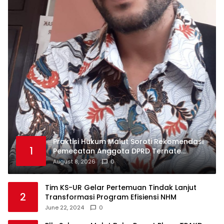
Praktisi Hukum Malut Soroti Rekomendasi
1
Pemecatan Anggota DPRD Ternate
Nurjaya Hi Ibrahim
August 8, 2026
0
Tim KS-UR Gelar Pertemuan Tindak Lanjut
2
Transformasi Program Efisiensi NHM
June 22, 2024
0