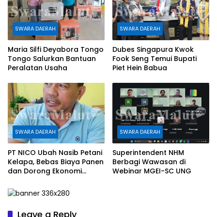
SWARA DAERAH
SWARA DAERAH
Maria Silfi Deyabora Tongo
Dubes Singapura Kwok
Tongo Salurkan Bantuan
Fook Seng Temui Bupati
Peralatan Usaha
Piet Hein Babua
SWARA DAERAH
SWARA DAERAH
PT NICO Ubah Nasib Petani
Superintendent NHM
Kelapa, Bebas Biaya Panen
Berbagi Wawasan di
dan Dorong Ekonomi
Webinar MGEI-SC UNG
Daerah
Leave a Reply