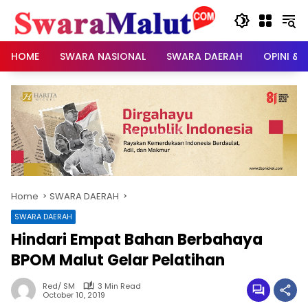
Skip
to
content
HOME
SWARA NASIONAL
SWARA DAERAH
OPINI & 
Home
SWARA DAERAH
SWARA DAERAH
Hindari Empat Bahan Berbahaya
BPOM Malut Gelar Pelatihan
Red/ SM
3 Min Read
October 10, 2019