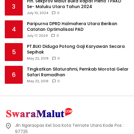
Plh. Sekprov Malut Buka Rapat Pleno TPAKD
3
Se- Maluku Utara Tahun 2024
July 10, 2024
0
Paripurna DPRD Halmahera Utara Berikan
4
Catatan Optimalisasi PAD
July 17, 2024
0
PT.BLKI Diduga Potong Gaji Karyawan Secara
5
Sepihak
May 22, 2019
0
Tingkatkan Silaturahmi, Pemkab Morotai Gelar
6
Safari Ramadhan
May 22, 2019
0
Jln Ngaraopas Kel Soa Kota Ternate Utara Kode Pos :
97725