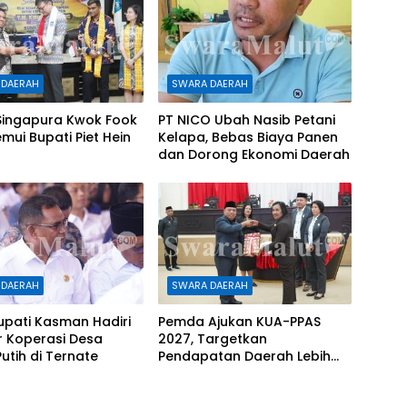
 DAERAH
SWARA DAERAH
Singapura Kwok Fook
PT NICO Ubah Nasib Petani
mui Bupati Piet Hein
Kelapa, Bebas Biaya Panen
dan Dorong Ekonomi Daerah
 DAERAH
SWARA DAERAH
upati Kasman Hadiri
Pemda Ajukan KUA-PPAS
r Koperasi Desa
2027, Targetkan
utih di Ternate
Pendapatan Daerah Lebih
Rp1,08 Triliun