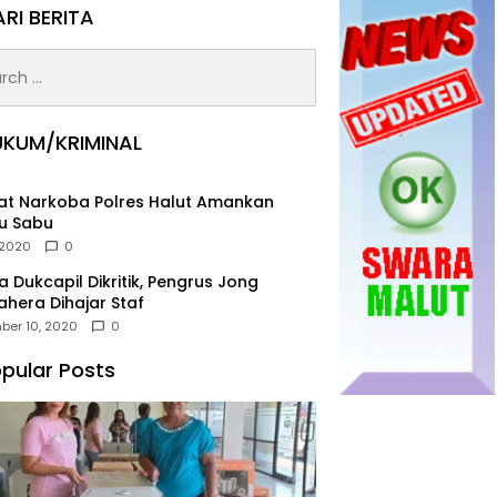
RI BERITA
h
UKUM/KRIMINAL
at Narkoba Polres Halut Amankan
u Sabu
, 2020
0
ja Dukcapil Dikritik, Pengrus Jong
hera Dihajar Staf
ber 10, 2020
0
pular Posts