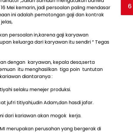
ordinator ,Jailan Samaun mengatakan bahwa
6
16 Mei kemarin, jadi persoalan paling mendasar
aan ini adalah pemotongan gaji dan kontrak
jelas,
an persoalan in,karena gaji karyawan
upan keluarga dari karyawan itu sendiri ” Tegas
uan dengan karyawan, kepala desa,serta
muan itu menghasilkan tiga poin tuntutan
 kariawan diantaranya :
tiyahi selaku menejer produksi.
jufri titiyahi,udin Adam,dan hasdi jafar.
mi dari kariawan akan mogok kerja.
 PMI merupakan perusahan yang bergerak di