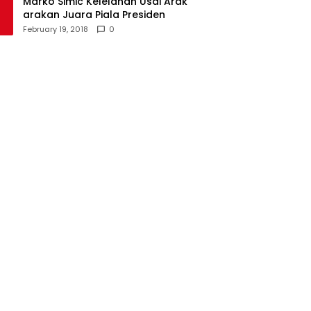
Marko Simic Kelelahan Usai Arak
arakan Juara Piala Presiden
February 19, 2018
0