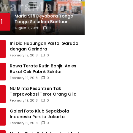
Maria Silfi Deyabora Tongo
1
Tongo Salurkan Bantuan
Peralatan Usaha
August 7, 2026
0
Ini Dia Hubungan Partai Garuda
dengan Gerindra
February 19, 2018
0
Rawa Terate Rutin Banjir, Anies
Bakal Cek Pabrik Sekitar
February 19, 2018
0
NU Minta Pesantren Tak
Terprovokasi Teror Orang Gila
February 19, 2018
0
Galeri Foto Klub Sepakbola
Indonesia Persija Jakarta
February 19, 2018
0