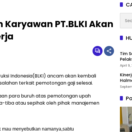
CA
Searc
n Karyawan PT.BLKI Akan
for:
rja
H
Tim S
Pelak
April 9
Kiner
ruksi Indonesia(BLKI) ancam akan kembali
Halma
lahan terkait pemotongan gaji selesai.
Septem
ewaan para buruh atas pemotongan upah
Po
ba-tiba atau sepihak oleh pihak manajemen
ak mau menyebutkan namanya,sabtu