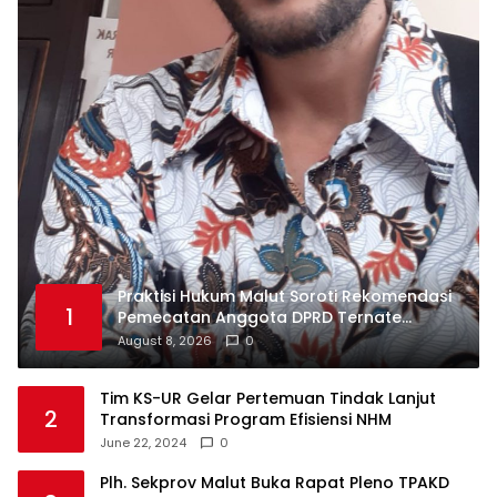
Praktisi Hukum Malut Soroti Rekomendasi
1
Pemecatan Anggota DPRD Ternate
Nurjaya Hi Ibrahim
August 8, 2026
0
Tim KS-UR Gelar Pertemuan Tindak Lanjut
2
Transformasi Program Efisiensi NHM
June 22, 2024
0
Plh. Sekprov Malut Buka Rapat Pleno TPAKD