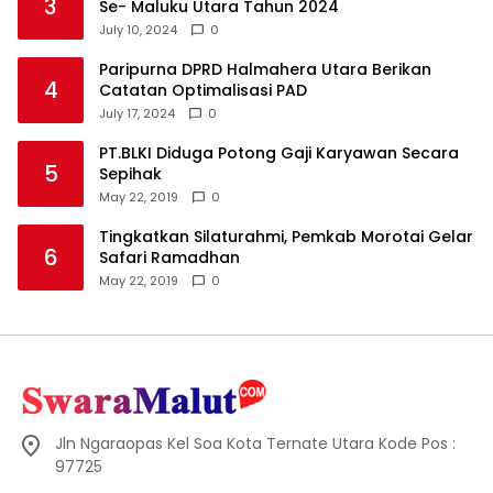
3
Se- Maluku Utara Tahun 2024
July 10, 2024
0
Paripurna DPRD Halmahera Utara Berikan
4
Catatan Optimalisasi PAD
July 17, 2024
0
PT.BLKI Diduga Potong Gaji Karyawan Secara
5
Sepihak
May 22, 2019
0
Tingkatkan Silaturahmi, Pemkab Morotai Gelar
6
Safari Ramadhan
May 22, 2019
0
Jln Ngaraopas Kel Soa Kota Ternate Utara Kode Pos :
97725