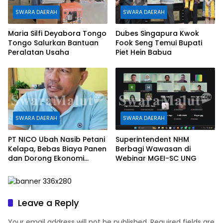
SWARA DAERAH
SWARA DAERAH
Maria Silfi Deyabora Tongo
Dubes Singapura Kwok
Tongo Salurkan Bantuan
Fook Seng Temui Bupati
Peralatan Usaha
Piet Hein Babua
SWARA DAERAH
SWARA DAERAH
PT NICO Ubah Nasib Petani
Superintendent NHM
Kelapa, Bebas Biaya Panen
Berbagi Wawasan di
dan Dorong Ekonomi
Webinar MGEI-SC UNG
Daerah
Leave a Reply
Your email address will not be published.
Required fields are