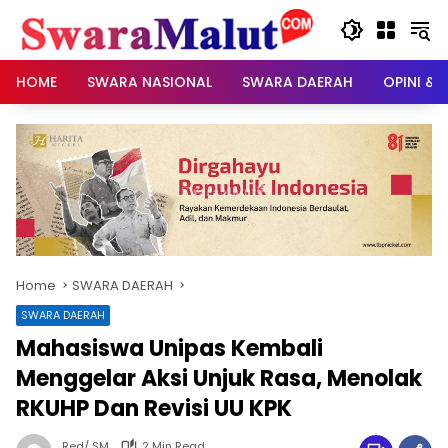
Skip
to
content
HOME
SWARA NASIONAL
SWARA DAERAH
OPINI & 
Home
SWARA DAERAH
SWARA DAERAH
Mahasiswa Unipas Kembali
Menggelar Aksi Unjuk Rasa, Menolak
RKUHP Dan Revisi UU KPK
Red/ SM
2 Min Read