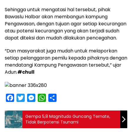
Sehingga untuk mengatasi hal tersebut, pihak
Bawaslu Halbar akan membangun kampung
Pengawasan, dengan tujuan agar setiap kecurangan
atau potensi kecurangan yang akan terjadi sudah
dapat diteksi dan mudah dilakukan pencegahan.
“Dan masyarakat juga mudah untuk melaporkan
setiap pelanggaran pemilu kepada pihaknya dengan
mendatangi Kampung Pengawasan tersebut,” ujar
Adun.
#chull
F
T
M
W
S
a
w
e
h
h
c
i
s
a
a
Gempa 5,8 Magnitudo Guncang Ternate,
e
t
Tidak Berpotensi Tsunami
s
t
r
b
t
e
s
e