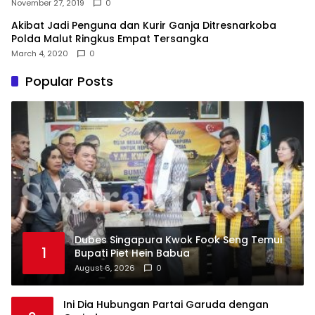
November 27, 2019
0
Akibat Jadi Penguna dan Kurir Ganja Ditresnarkoba
Polda Malut Ringkus Empat Tersangka
March 4, 2020
0
Popular Posts
Dubes Singapura Kwok Fook Seng Temui
1
Bupati Piet Hein Babua
August 6, 2026
0
Ini Dia Hubungan Partai Garuda dengan