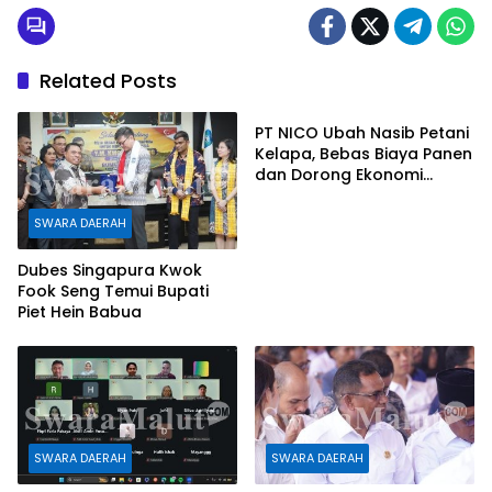
o
e
n
A
o
r
g
p
Related Posts
k
e
p
SWARA DAERAH
r
PT NICO Ubah Nasib Petani
Kelapa, Bebas Biaya Panen
dan Dorong Ekonomi
Daerah
SWARA DAERAH
Dubes Singapura Kwok
Fook Seng Temui Bupati
Piet Hein Babua
SWARA DAERAH
SWARA DAERAH