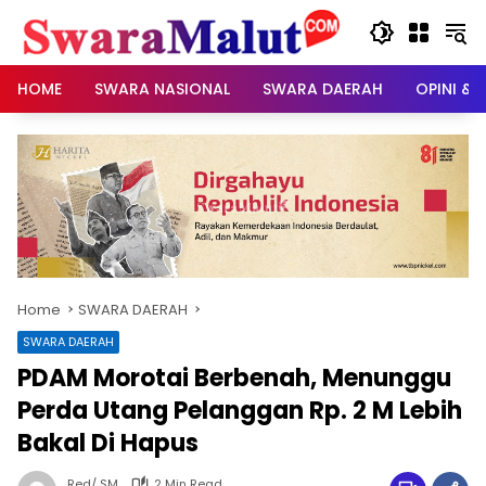
Skip
to
content
HOME
SWARA NASIONAL
SWARA DAERAH
OPINI & 
Home
SWARA DAERAH
SWARA DAERAH
PDAM Morotai Berbenah, Menunggu
Perda Utang Pelanggan Rp. 2 M Lebih
Bakal Di Hapus
Red/ SM
2 Min Read