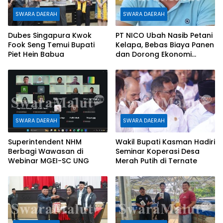
SWARA DAERAH
SWARA DAERAH
Dubes Singapura Kwok
PT NICO Ubah Nasib Petani
Fook Seng Temui Bupati
Kelapa, Bebas Biaya Panen
Piet Hein Babua
dan Dorong Ekonomi
Daerah
SWARA DAERAH
SWARA DAERAH
Superintendent NHM
Wakil Bupati Kasman Hadiri
Berbagi Wawasan di
Seminar Koperasi Desa
Webinar MGEI-SC UNG
Merah Putih di Ternate