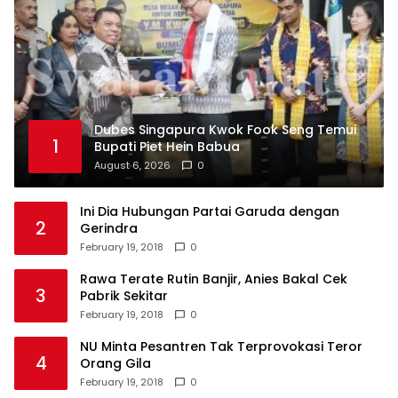
Dubes Singapura Kwok Fook Seng Temui
1
Bupati Piet Hein Babua
August 6, 2026
0
Ini Dia Hubungan Partai Garuda dengan
2
Gerindra
February 19, 2018
0
Rawa Terate Rutin Banjir, Anies Bakal Cek
3
Pabrik Sekitar
February 19, 2018
0
NU Minta Pesantren Tak Terprovokasi Teror
4
Orang Gila
February 19, 2018
0