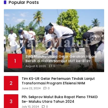
Popular Posts
BWS Maluku Utara Gelar Gerakan Irigasi
1
Bersih di Haltim Sambut HUT ke-81 RI
August 8, 2026
0
Tim KS-UR Gelar Pertemuan Tindak Lanjut
2
Transformasi Program Efisiensi NHM
June 22, 2024
0
Plh. Sekprov Malut Buka Rapat Pleno TPAKD
3
Se- Maluku Utara Tahun 2024
July 10, 2024
0