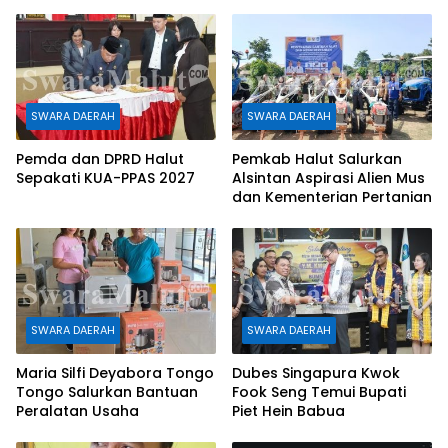
r
SWARA DAERAH
SWARA DAERAH
Pemda dan DPRD Halut
Pemkab Halut Salurkan
Sepakati KUA-PPAS 2027
Alsintan Aspirasi Alien Mus
dan Kementerian Pertanian
SWARA DAERAH
SWARA DAERAH
Maria Silfi Deyabora Tongo
Dubes Singapura Kwok
Tongo Salurkan Bantuan
Fook Seng Temui Bupati
Peralatan Usaha
Piet Hein Babua