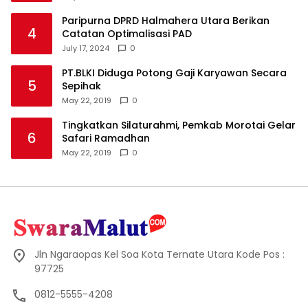
Paripurna DPRD Halmahera Utara Berikan
4
Catatan Optimalisasi PAD
July 17, 2024
0
PT.BLKI Diduga Potong Gaji Karyawan Secara
5
Sepihak
May 22, 2019
0
Tingkatkan Silaturahmi, Pemkab Morotai Gelar
6
Safari Ramadhan
May 22, 2019
0
Jln Ngaraopas Kel Soa Kota Ternate Utara Kode Pos :
97725
0812-5555-4208