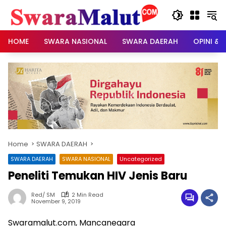
Skip
to
content
HOME
SWARA NASIONAL
SWARA DAERAH
OPINI & 
Home
SWARA DAERAH
SWARA DAERAH
SWARA NASIONAL
Uncategorized
Peneliti Temukan HIV Jenis Baru
Red/ SM
2 Min Read
November 9, 2019
Swaramalut.com, Mancanegara