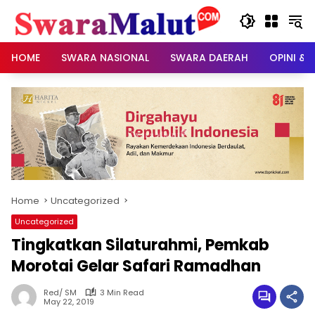
Skip
to
content
HOME
SWARA NASIONAL
SWARA DAERAH
OPINI & 
Home
Uncategorized
Uncategorized
Tingkatkan Silaturahmi, Pemkab
Morotai Gelar Safari Ramadhan
Red/ SM
3 Min Read
May 22, 2019