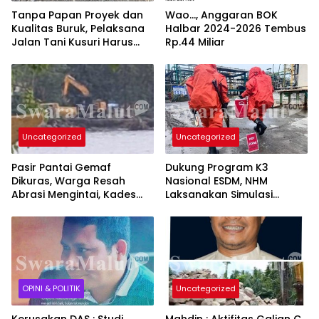
Tanpa Papan Proyek dan
Wao…, Anggaran BOK
Kualitas Buruk, Pelaksana
Halbar 2024-2026 Tembus
Jalan Tani Kusuri Harus
Rp.44 Miliar
Bertanggung Jawab
Uncategorized
Uncategorized
Pasir Pantai Gemaf
Dukung Program K3
Dikuras, Warga Resah
Nasional ESDM, NHM
Abrasi Mengintai, Kades
Laksanakan Simulasi
dan APH Dinilai Tutup Mata
Tumpahan Sianida di Area
Tambang Gosowong
OPINI & POLITIK
Uncategorized