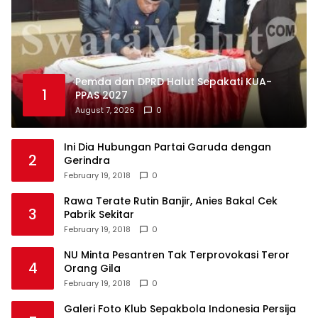
Pemda dan DPRD Halut Sepakati KUA-
1
PPAS 2027
August 7, 2026
0
Ini Dia Hubungan Partai Garuda dengan
2
Gerindra
February 19, 2018
0
Rawa Terate Rutin Banjir, Anies Bakal Cek
3
Pabrik Sekitar
February 19, 2018
0
NU Minta Pesantren Tak Terprovokasi Teror
4
Orang Gila
February 19, 2018
0
Galeri Foto Klub Sepakbola Indonesia Persija