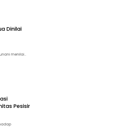
a Dinilai
unani menilai…
asi
tas Pesisir
rhadap