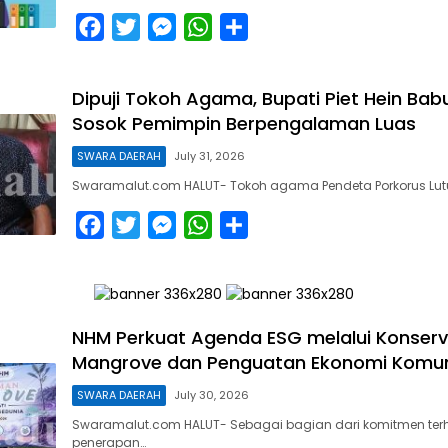
k
e
p
F
T
M
W
S
r
a
w
e
h
h
c
i
s
a
a
Dipuji Tokoh Agama, Bupati Piet Hein Babu
e
t
s
t
r
Sosok Pemimpin Berpengalaman Luas
b
t
e
s
e
SWARA DAERAH
July 31, 2026
o
e
n
A
Swaramalut.com HALUT- Tokoh agama Pendeta Porkorus Lut
o
r
g
p
k
e
p
F
T
M
W
S
r
a
w
e
h
h
c
i
s
a
a
e
t
s
t
r
b
t
e
s
e
NHM Perkuat Agenda ESG melalui Konserv
Mangrove dan Penguatan Ekonomi Komuni
o
e
n
A
o
r
g
p
SWARA DAERAH
July 30, 2026
k
e
p
Swaramalut.com HALUT- Sebagai bagian dari komitmen te
penerapan…