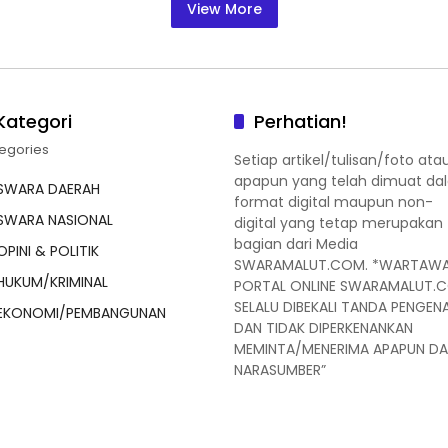
View More
e
t
s
t
r
b
t
e
s
e
o
e
n
A
o
r
g
p
Kategori
Perhatian!
k
e
p
egories
r
Setiap artikel/tulisan/foto ata
apapun yang telah dimuat da
SWARA DAERAH
format digital maupun non-
SWARA NASIONAL
digital yang tetap merupakan
bagian dari Media
OPINI & POLITIK
SWARAMALUT.COM. *WARTAW
HUKUM/KRIMINAL
PORTAL ONLINE SWARAMALUT.
SELALU DIBEKALI TANDA PENGEN
EKONOMI/PEMBANGUNAN
DAN TIDAK DIPERKENANKAN
MEMINTA/MENERIMA APAPUN DA
NARASUMBER”