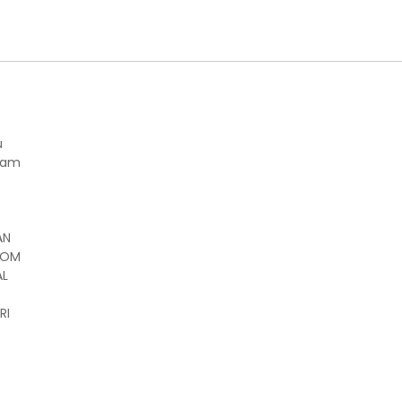
u
lam
AN
COM
AL
RI