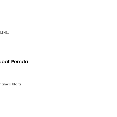
GMIH)…
ejabat Pemda
mahera Utara