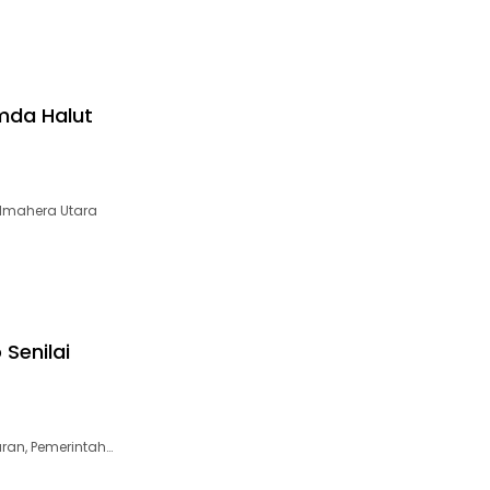
mda Halut
lmahera Utara
Senilai
ran, Pemerintah…