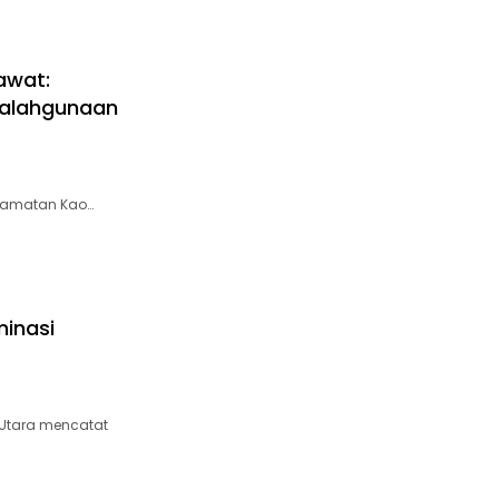
awat:
yalahgunaan
ecamatan Kao…
minasi
Utara mencatat