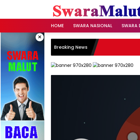
Skip
to
content
HOME
SWARA NASIONAL
SWARA 
×
Breaking News