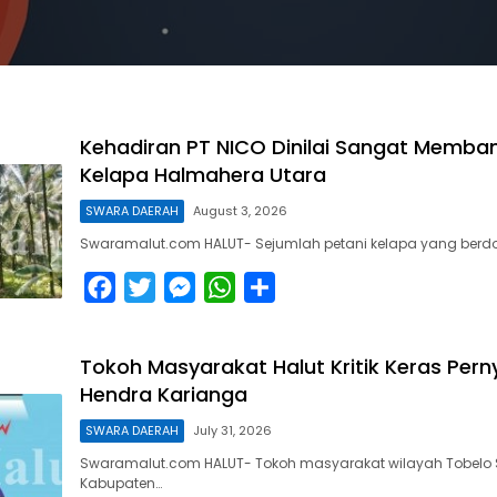
Kehadiran PT NICO Dinilai Sangat Memban
Kelapa Halmahera Utara
SWARA DAERAH
August 3, 2026
Swaramalut.com HALUT- Sejumlah petani kelapa yang berdom
F
T
M
W
S
a
w
e
h
h
c
i
s
a
a
Tokoh Masyarakat Halut Kritik Keras Per
e
t
s
t
r
Hendra Karianga
b
t
e
s
e
SWARA DAERAH
July 31, 2026
o
e
n
A
Swaramalut.com HALUT- Tokoh masyarakat wilayah Tobelo 
o
r
g
p
Kabupaten…