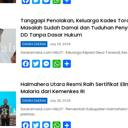
r
a
w
e
h
h
c
i
s
a
a
Tanggapi Penolakan, Keluarga Kades Tor
e
t
s
t
r
Masalah Sudah Damai dan Tuduhan Pen
b
t
e
s
e
DD Tanpa Dasar Hukum
o
e
n
A
SWARA DAERAH
July 29, 2026
o
r
g
p
Swaramalut.com HALUT- Keluarga Kepala Desa Torawat, K
k
e
p
F
T
M
W
S
r
a
w
e
h
h
c
i
s
a
a
Halmahera Utara Resmi Raih Sertifikat Eli
e
t
s
t
r
Malaria dari Kemenkes RI
b
t
e
s
e
SWARA DAERAH
July 28, 2026
o
e
n
A
Swaramalut.com HALUT- Pemerintah Kabupaten Halmahera 
o
r
g
p
prestasi…
k
e
p
F
T
M
W
S
r