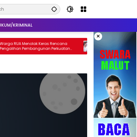
UKUM/KRIMINAL
×
 Menolak Keras Rencana
Wakil Bupati Kasman Hadiri Se
n Pembangunan Perkuatan
Koperasi Desa Merah Putih di Te
ngendali Sedimen