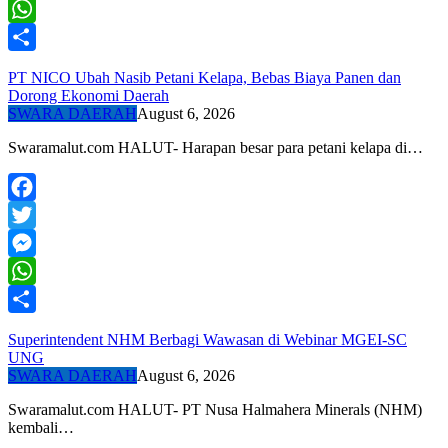
Messenger
WhatsApp
Share
PT NICO Ubah Nasib Petani Kelapa, Bebas Biaya Panen dan
Dorong Ekonomi Daerah
SWARA DAERAH
August 6, 2026
Swaramalut.com HALUT- Harapan besar para petani kelapa di…
Facebook
Twitter
Messenger
WhatsApp
Share
Superintendent NHM Berbagi Wawasan di Webinar MGEI-SC
UNG
SWARA DAERAH
August 6, 2026
Swaramalut.com HALUT- PT Nusa Halmahera Minerals (NHM)
kembali…