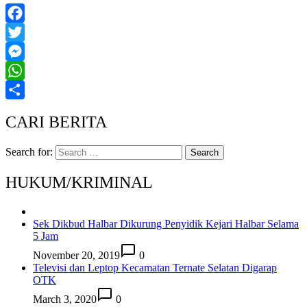
Facebook
Twitter
Messenger
WhatsApp
Share
CARI BERITA
Search for:
HUKUM/KRIMINAL
Sek Dikbud Halbar Dikurung Penyidik Kejari Halbar Selama
5 Jam
November 20, 2019
0
Televisi dan Leptop Kecamatan Ternate Selatan Digarap
OTK
March 3, 2020
0