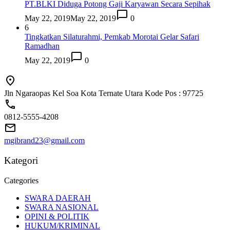
PT.BLKI Diduga Potong Gaji Karyawan Secara Sepihak
May 22, 2019
May 22, 2019
0
6
Tingkatkan Silaturahmi, Pemkab Morotai Gelar Safari
Ramadhan
May 22, 2019
0
Jln Ngaraopas Kel Soa Kota Ternate Utara Kode Pos : 97725
0812-5555-4208
mgibrand23@gmail.com
Kategori
Categories
SWARA DAERAH
SWARA NASIONAL
OPINI & POLITIK
HUKUM/KRIMINAL