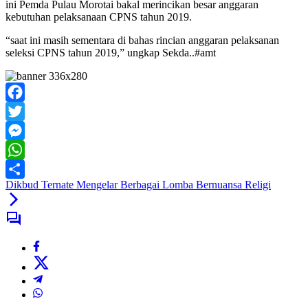
ini Pemda Pulau Morotai bakal merincikan besar anggaran
kebutuhan pelaksanaan CPNS tahun 2019.
“saat ini masih sementara di bahas rincian anggaran pelaksanan
seleksi CPNS tahun 2019,” ungkap Sekda..#amt
Facebook
Twitter
Messenger
WhatsApp
Dikbud Ternate Mengelar Berbagai Lomba Bernuansa Religi
Share