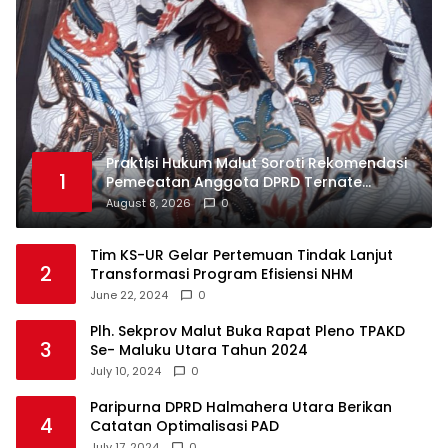
Praktisi Hukum Malut Soroti Rekomendasi
1
Pemecatan Anggota DPRD Ternate
Nurjaya Hi Ibrahim
August 8, 2026
0
Tim KS-UR Gelar Pertemuan Tindak Lanjut
2
Transformasi Program Efisiensi NHM
June 22, 2024
0
Plh. Sekprov Malut Buka Rapat Pleno TPAKD
3
Se- Maluku Utara Tahun 2024
July 10, 2024
0
Paripurna DPRD Halmahera Utara Berikan
4
Catatan Optimalisasi PAD
July 17, 2024
0