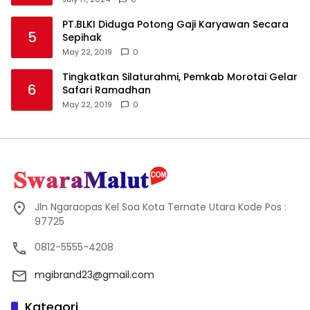
PT.BLKI Diduga Potong Gaji Karyawan Secara
5
Sepihak
May 22, 2019
0
Tingkatkan Silaturahmi, Pemkab Morotai Gelar
6
Safari Ramadhan
May 22, 2019
0
Jln Ngaraopas Kel Soa Kota Ternate Utara Kode Pos :
97725
0812-5555-4208
mgibrand23@gmail.com
Kategori