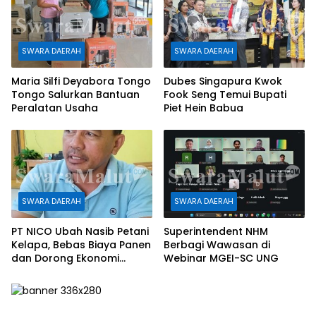
SWARA DAERAH
SWARA DAERAH
Maria Silfi Deyabora Tongo
Dubes Singapura Kwok
Tongo Salurkan Bantuan
Fook Seng Temui Bupati
Peralatan Usaha
Piet Hein Babua
SWARA DAERAH
SWARA DAERAH
PT NICO Ubah Nasib Petani
Superintendent NHM
Kelapa, Bebas Biaya Panen
Berbagi Wawasan di
dan Dorong Ekonomi
Webinar MGEI-SC UNG
Daerah