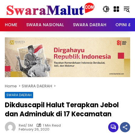
Skip
to
content
HOME
SWARA NASIONAL
SWARA DAERAH
OPINI & 
Home
SWARA DAERAH
SWARA DAERAH
Dikduscapil Halut Terapkan Jebol
dan Adminduk di 17 Kecamatan
Red/ SM
1 Min Read
February 26, 2020