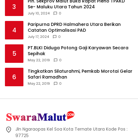
Plh. Sekprov Malut Buka Rapat Pleno TPAKD
3
Se- Maluku Utara Tahun 2024
July 10, 2024
0
Paripurna DPRD Halmahera Utara Berikan
4
Catatan Optimalisasi PAD
July 17, 2024
0
PT.BLKI Diduga Potong Gaji Karyawan Secara
5
Sepihak
May 22, 2019
0
Tingkatkan Silaturahmi, Pemkab Morotai Gelar
6
Safari Ramadhan
May 22, 2019
0
Jln Ngaraopas Kel Soa Kota Ternate Utara Kode Pos :
97725