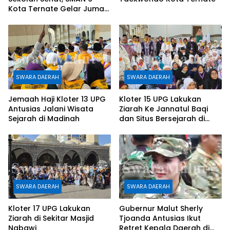
Kota Ternate Gelar Jumat
Bersih
SWARA DAERAH
SWARA DAERAH
Jemaah Haji Kloter 13 UPG
Kloter 15 UPG Lakukan
Antusias Jalani Wisata
Ziarah Ke Jannatul Baqi
Sejarah di Madinah
dan Situs Bersejarah di
Masjid Nabawi
SWARA DAERAH
SWARA DAERAH
Kloter 17 UPG Lakukan
Gubernur Malut Sherly
Ziarah di Sekitar Masjid
Tjoanda Antusias Ikut
Nabawi
Retret Kepala Daerah di