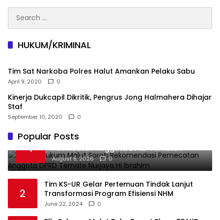
Search
for:
HUKUM/KRIMINAL
Tim Sat Narkoba Polres Halut Amankan Pelaku Sabu
April 9, 2020
0
Kinerja Dukcapil Dikritik, Pengrus Jong Halmahera Dihajar
Staf
September 10, 2020
0
Popular Posts
Praktisi Hukum Malut Soroti Rekomendasi
1
Pemecatan Anggota DPRD Ternate
Nurjaya Hi Ibrahim
August 8, 2026
0
Tim KS-UR Gelar Pertemuan Tindak Lanjut
2
Transformasi Program Efisiensi NHM
June 22, 2024
0