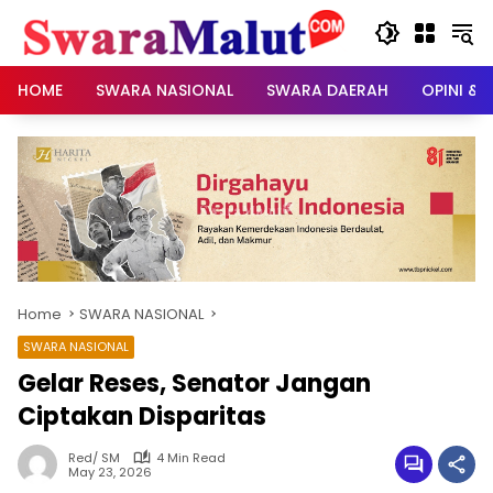
Skip
to
content
HOME
SWARA NASIONAL
SWARA DAERAH
OPINI & 
Home
SWARA NASIONAL
SWARA NASIONAL
Gelar Reses, Senator Jangan
Ciptakan Disparitas
Red/ SM
4 Min Read
May 23, 2026