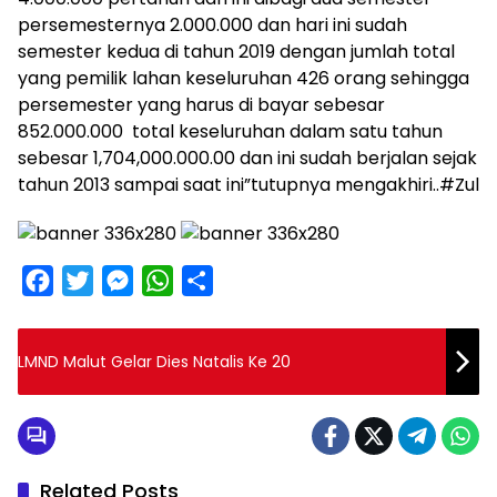
persemesternya 2.000.000 dan hari ini sudah
semester kedua di tahun 2019 dengan jumlah total
yang pemilik lahan keseluruhan 426 orang sehingga
persemester yang harus di bayar sebesar
852.000.000 total keseluruhan dalam satu tahun
sebesar 1,704,000.000.00 dan ini sudah berjalan sejak
tahun 2013 sampai saat ini”tutupnya mengakhiri..#Zul
F
T
M
W
S
a
w
e
h
h
c
i
s
a
a
LMND Malut Gelar Dies Natalis Ke 20
e
t
s
t
r
b
t
e
s
e
o
e
n
A
o
r
g
p
Related Posts
SWARA DAERAH