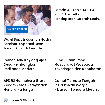
k
e
p
r
Pemda Ajukan KUA-PPAS
2027, Targetkan
Pendapatan Daerah Lebih
Rp1,08 Triliun
SWARA DAERAH
Wakil Bupati Kasman Hadiri
Seminar Koperasi Desa
Merah Putih di Ternate
SWARA DAERAH
SWARA DAERAH
Remer Hein Sinyiang Ajak
Bupati Halut Imbau
Desa Kembangkan
Masyarakat Waspada
Perikanan Modern
Kekeringan dan Kebakaran
SWARA DAERAH
SWARA DAERAH
APDESI Halmahera Utara
Camat Ternate Tengah
Kecam Keras Pernyataan
Instruksikan Warga
Hendra Karianga
Kibarkan Bendera Merah
Putih