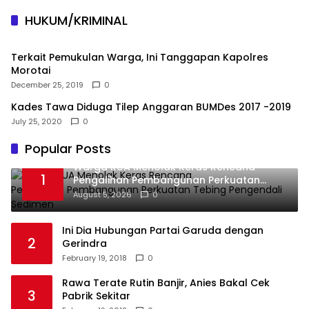
HUKUM/KRIMINAL
Terkait Pemukulan Warga, Ini Tanggapan Kapolres
Morotai
December 25, 2019
0
Kades Tawa Diduga Tilep Anggaran BUMDes 2017 -2019
July 25, 2020
0
Popular Posts
Warga RUA Menolak Keras Rencana
1
Pengalihan Pembangunan Perkuatan
Tebing Pengendali Sedimen
August 5, 2026
0
Ini Dia Hubungan Partai Garuda dengan
2
Gerindra
February 19, 2018
0
Rawa Terate Rutin Banjir, Anies Bakal Cek
3
Pabrik Sekitar