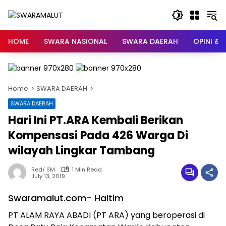
Skip
to
content
HOME
SWARA NASIONAL
SWARA DAERAH
OPINI & 
Home
SWARA DAERAH
SWARA DAERAH
Hari Ini PT.ARA Kembali Berikan
Kompensasi Pada 426 Warga Di
wilayah Lingkar Tambang
Red/ SM
1 Min Read
July 13, 2019
Swaramalut.com- Haltim
PT ALAM RAYA ABADI (PT ARA) yang beroperasi di