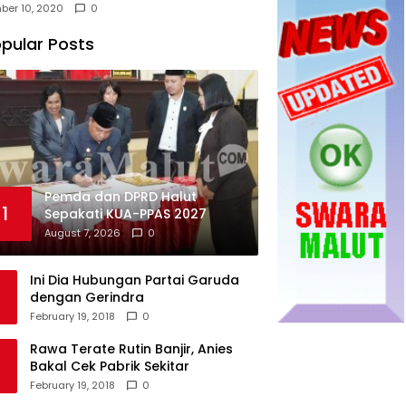
ber 10, 2020
0
pular Posts
Pemda dan DPRD Halut
1
Sepakati KUA-PPAS 2027
August 7, 2026
0
Ini Dia Hubungan Partai Garuda
dengan Gerindra
February 19, 2018
0
Rawa Terate Rutin Banjir, Anies
Bakal Cek Pabrik Sekitar
February 19, 2018
0