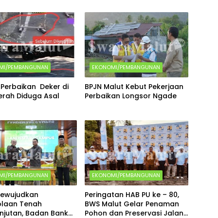
MI/PEMBANGUNAN
EKONOMI/PEMBANGUNAN
 Perbaikan Deker di
BPJN Malut Kebut Pekerjaan
erah Diduga Asal
Perbaikan Longsor Ngade
MI/PEMBANGUNAN
EKONOMI/PEMBANGUNAN
ewujudkan
Peringatan HAB PU ke – 80,
olaan Tenah
BWS Malut Gelar Penaman
njutan, Badan Bank
Pohon dan Preservasi Jalan