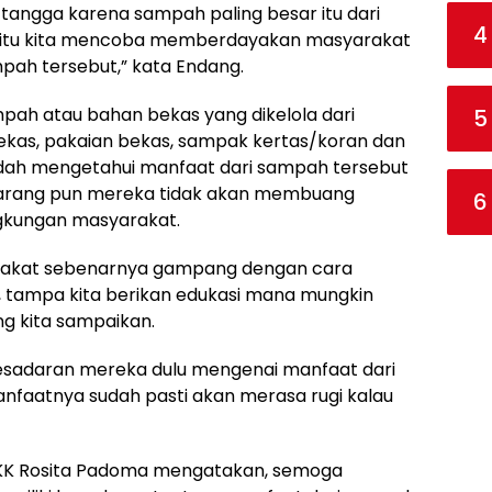
 tangga karena sampah paling besar itu dari
4
 itu kita mencoba memberdayakan masyarakat
pah tersebut,” kata Endang.
ah atau bahan bekas yang dikelola dari
5
 bekas, pakaian bekas, sampak kertas/koran dan
sudah mengetahui manfaat dari sampah tersebut
larang pun mereka tidak akan membuang
6
gkungan masyarakat.
arakat sebenarnya gampang dengan cara
ri, tampa kita berikan edukasi mana mungkin
 kita sampaikan.
kesadaran mereka dulu mengenai manfaat dari
anfaatnya sudah pasti akan merasa rugi kalau
PKK Rosita Padoma mengatakan, semoga