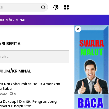
UKUM/KRIMINAL
×
RI BERITA
h
UKUM/KRIMINAL
at Narkoba Polres Halut Amankan
u Sabu
, 2020
0
ja Dukcapil Dikritik, Pengrus Jong
hera Dihajar Staf