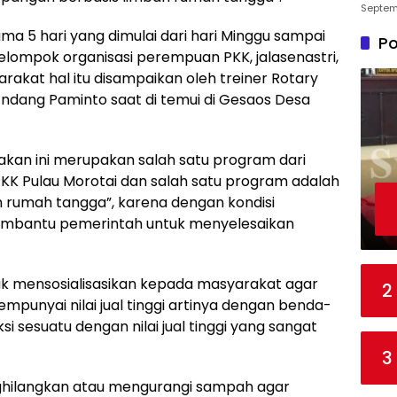
Septem
ma 5 hari yang dimulai dari hari Minggu sampai
Po
kelompok organisasi perempuan PKK, jalasenastri,
rakat hal itu disampaikan oleh treiner Rotary
 Endang Paminto saat di temui di Gesaos Desa
akan ini merupakan salah satu program dari
KK Pulau Morotai dan salah satu program adalah
 rumah tangga”, karena dengan kondisi
 membantu pemerintah untuk menyelesaikan
tuk mensosialisasikan kepada masyarakat agar
2
mpunyai nilai jual tinggi artinya dengan benda-
sesuatu dengan nilai jual tinggi yang sangat
3
nghilangkan atau mengurangi sampah agar