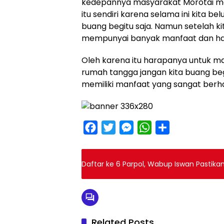
kedepannya masyarakat Morotai me
itu sendiri karena selama ini kita 
buang begitu saja. Namun setelah kit
mempunyai banyak manfaat dan hasi
Oleh karena itu harapanya untuk m
rumah tangga jangan kita buang begi
memiliki manfaat yang sangat berh
F
T
M
W
S
a
w
e
h
h
c
i
s
a
a
Daftar ke 6 Parpol, Wabup Iswan Pastika
e
t
s
t
r
b
t
e
s
e
o
e
n
A
o
r
g
p
Related Posts