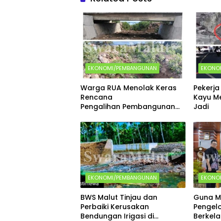
k
e
p
r
EKONOMI/PEMBANGUNAN
EKONO
Warga RUA Menolak Keras
Pekerja
Rencana
Kayu M
Pengalihan Pembangunan
Jadi
Perkuatan Tebing
Pengendali Sedimen
EKONOMI/PEMBANGUNAN
EKONO
BWS Malut Tinjau dan
Guna M
Perbaiki Kerusakan
Pengel
Bendungan Irigasi di
Berkela