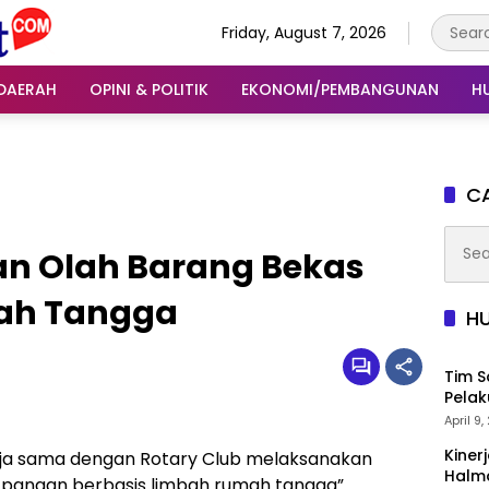
Friday, August 7, 2026
DAERAH
OPINI & POLITIK
EKONOMI/PEMBANGUNAN
H
CA
Searc
an Olah Barang Bekas
for:
mah Tangga
H
Tim S
Pelak
April 9
Kiner
rja sama dengan Rotary Club melaksanakan
Halma
pangan berbasis limbah rumah tangga”.