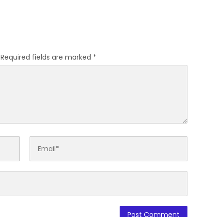
dan Unkhair
di Rua
rgi
Required fields are marked
*