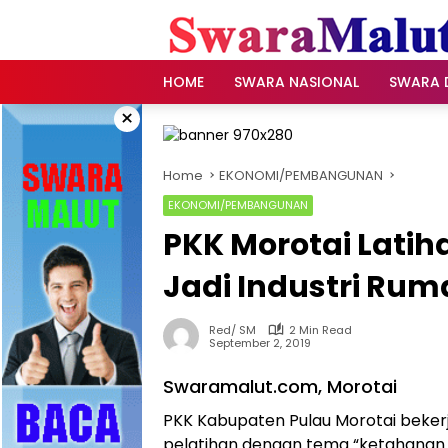
Skip
to
content
HOME
SWARA NASIONAL
SWARA 
×
Home
EKONOMI/PEMBANGUNAN
EKONOMI/PEMBANGUNAN
PKK Morotai Latih
Jadi Industri Ru
Red/ SM
2 Min Read
September 2, 2019
Swaramalut.com, Morotai
PKK Kabupaten Pulau Morotai beke
pelatihan dengan tema “ketahanan 