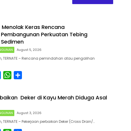
 Menolak Keras Rencana
n Pembangunan Perkuatan Tebing
i Sedimen
NGUNAN
August 5, 2026
, TERNATE – Rencana pemindahan atau pengalihan
M
W
S
e
h
h
s
a
a
rbaikan Deker di Kayu Merah Diduga Asal
s
t
r
e
s
e
NGUNAN
August 3, 2026
n
A
 TERNATE – Pekerjaan perbaikan Deker (Cross Drain/…
g
p