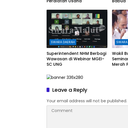
Peralatan Usaha
Babua
SWARA DAERAH
SWARA
Superintendent NHM Berbagi
Wakil B
Wawasan di Webinar MGEI-
Semina
SC UNG
Merah P
Leave a Reply
Your email address will not be published.