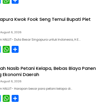
M
W
S
e
h
h
s
a
a
apura Kwok Fook Seng Temui Bupati Piet
s
t
r
e
s
e
August 6, 2026
n
A
HALUT- Duta Besar Singapura untuk Indonesia, H.E….
g
p
e
p
M
W
S
r
e
h
h
s
a
a
ah Nasib Petani Kelapa, Bebas Biaya Panen
s
t
r
g Ekonomi Daerah
e
s
e
August 6, 2026
n
A
 HALUT- Harapan besar para petani kelapa di…
g
p
e
p
M
W
S
r
e
h
h