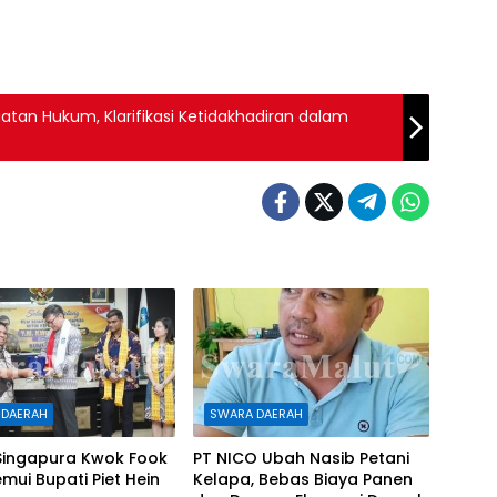
an Hukum, Klarifikasi Ketidakhadiran dalam
 DAERAH
SWARA DAERAH
Singapura Kwok Fook
PT NICO Ubah Nasib Petani
mui Bupati Piet Hein
Kelapa, Bebas Biaya Panen