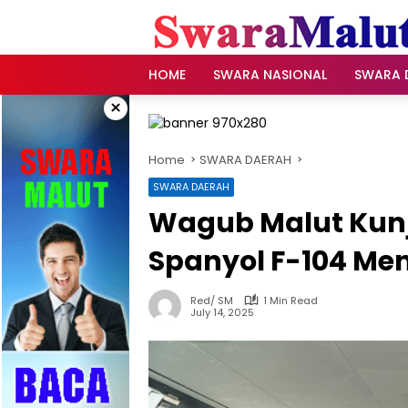
Skip
to
content
HOME
SWARA NASIONAL
SWARA 
×
Home
SWARA DAERAH
SWARA DAERAH
Wagub Malut Kunj
Spanyol F-104 Me
Red/ SM
1 Min Read
July 14, 2025