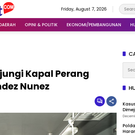
Friday, August 7, 2026
DAERAH
OPINI & POLITIK
EKONOMI/PEMBANGUNAN
H
CA
Searc
ungi Kapal Perang
for:
ndez Nunez
H
Kasus
Dimej
Decemb
Polda
Hara