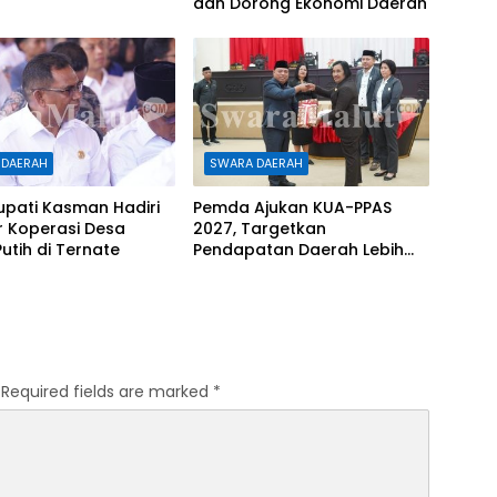
dan Dorong Ekonomi Daerah
 DAERAH
SWARA DAERAH
upati Kasman Hadiri
Pemda Ajukan KUA-PPAS
r Koperasi Desa
2027, Targetkan
utih di Ternate
Pendapatan Daerah Lebih
Rp1,08 Triliun
Required fields are marked
*