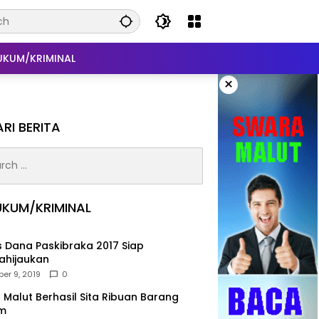
UKUM/KRIMINAL
×
RI BERITA
h
UKUM/KRIMINAL
 Dana Paskibraka 2017 Siap
ahijaukan
er 9, 2019
0
 Malut Berhasil Sita Ribuan Barang
m