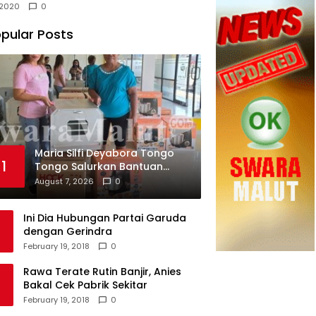
, 2020
0
pular Posts
Maria Silfi Deyabora Tongo
1
Tongo Salurkan Bantuan
Peralatan Usaha
August 7, 2026
0
Ini Dia Hubungan Partai Garuda
dengan Gerindra
February 19, 2018
0
Rawa Terate Rutin Banjir, Anies
Bakal Cek Pabrik Sekitar
February 19, 2018
0