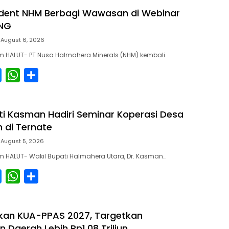
s
a
a
dent NHM Berbagi Wawasan di Webinar
s
t
r
NG
e
s
e
August 6, 2026
n
A
 HALUT- PT Nusa Halmahera Minerals (NHM) kembali…
g
p
e
p
M
W
S
r
e
h
h
s
a
a
ti Kasman Hadiri Seminar Koperasi Desa
s
t
r
h di Ternate
e
s
e
August 5, 2026
n
A
 HALUT- Wakil Bupati Halmahera Utara, Dr. Kasman…
g
p
e
p
M
W
S
r
e
h
h
s
a
a
kan KUA-PPAS 2027, Targetkan
s
t
r
 Daerah Lebih Rp1,08 Triliun