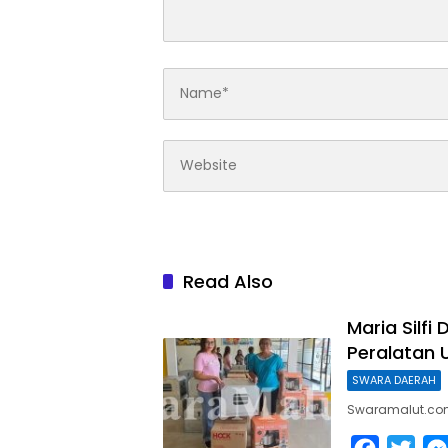
Read Also
Maria Silf
Peralatan 
SWARA DAERAH
Swaramalut.com