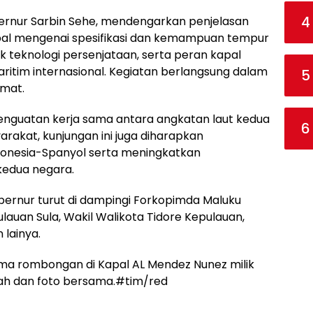
4
ernur Sarbin Sehe, mendengarkan penjelasan
pal mengenai spesifikasi dan kemampuan tempur
 teknologi persenjataan, serta peran kapal
ritim internasional. Kegiatan berlangsung dalam
5
rmat.
nguatan kerja sama antara angkatan laut kedua
6
arakat, kunjungan ini juga diharapkan
donesia-Spanyol serta meningkatkan
kedua negara.
bernur turut di dampingi Forkopimda Maluku
ulauan Sula, Wakil Walikota Tidore Kepulauan,
 lainya.
ma rombongan di Kapal AL Mendez Nunez milik
ah dan foto bersama.#tim/red