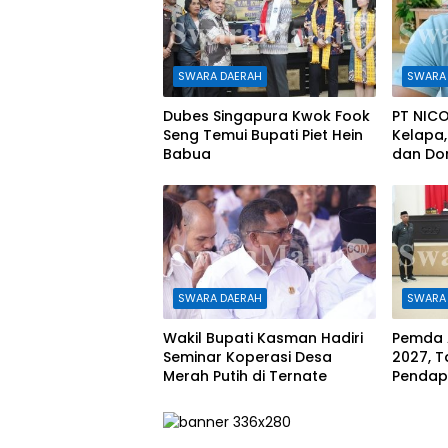
SWARA DAERAH
SWARA
Dubes Singapura Kwok Fook
PT NICO
Seng Temui Bupati Piet Hein
Kelapa,
Babua
dan Do
SWARA DAERAH
SWARA
Wakil Bupati Kasman Hadiri
Pemda 
Seminar Koperasi Desa
2027, 
Merah Putih di Ternate
Pendap
Rp1,08 T