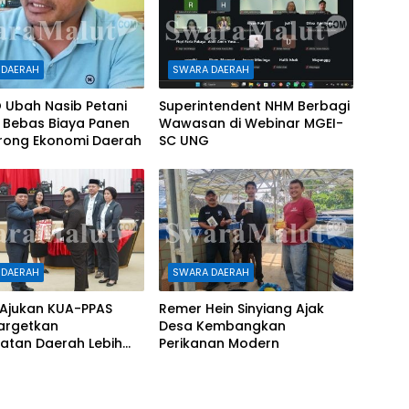
 DAERAH
SWARA DAERAH
 Ubah Nasib Petani
Superintendent NHM Berbagi
 Bebas Biaya Panen
Wawasan di Webinar MGEI-
rong Ekonomi Daerah
SC UNG
 DAERAH
SWARA DAERAH
Ajukan KUA-PPAS
Remer Hein Sinyiang Ajak
Targetkan
Desa Kembangkan
atan Daerah Lebih
Perikanan Modern
riliun