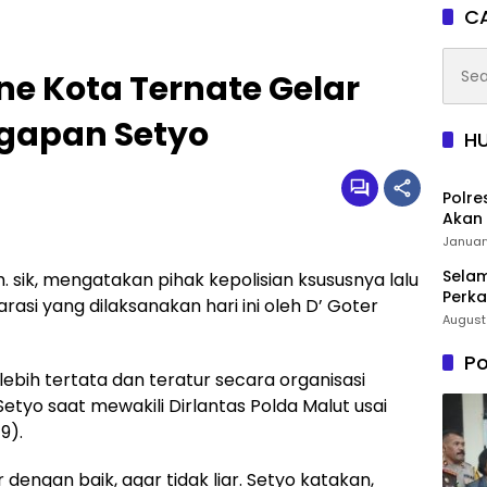
CA
Searc
ne Kota Ternate Gelar
for:
ggapan Setyo
H
Polre
Akan 
Januar
Selam
 sik, mengatakan pihak kepolisian ksususnya lalu
Perka
asi yang dilaksanakan hari ini oleh D’ Goter
August
Po
ebih tertata dan teratur secara organisasi
tyo saat mewakili Dirlantas Polda Malut usai
9).
r dengan baik, agar tidak liar. Setyo katakan,