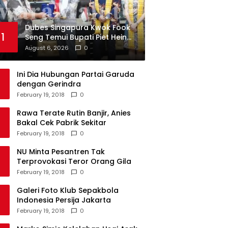
Dubes Singapura Kwok Fook
1
Seng Temui Bupati Piet Hein
Babua
August 6, 2026
0
Ini Dia Hubungan Partai Garuda
dengan Gerindra
February 19, 2018
0
Rawa Terate Rutin Banjir, Anies
Bakal Cek Pabrik Sekitar
February 19, 2018
0
NU Minta Pesantren Tak
Terprovokasi Teror Orang Gila
February 19, 2018
0
Galeri Foto Klub Sepakbola
Indonesia Persija Jakarta
February 19, 2018
0