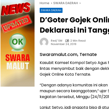
Home
SWARA DAERAH
SWARA DAERAH
D’Goter Gojek Onli
Deklarasi Ini Tan
Red/ SM
2 Min Read
November 24, 2019
Swaramalut.com, Ternate
Kasubit Kamsel Kompol Setyo Agus h.
lintas menyambut baik dengan deklar
Gojek Online Kota Ternate.
“Dengan adanya komunitas ini akan l
maupun secara keanggotaan,” ujar Se
kegiatan tersebut, Minggu (24/11/201
Lanjut Setyo, jadi anggota bisa di atu