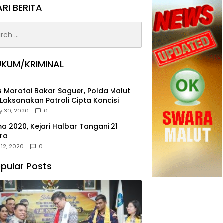
RI BERITA
h
UKUM/KRIMINAL
s Morotai Bakar Saguer, Polda Malut
Laksanakan Patroli Cipta Kondisi
y 30, 2020
0
a 2020, Kejari Halbar Tangani 21
ra
 12, 2020
0
pular Posts