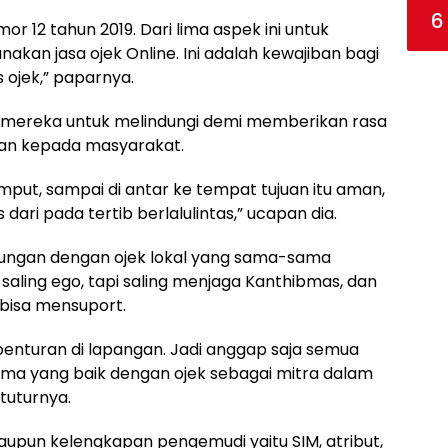
6
 12 tahun 2019. Dari lima aspek ini untuk
kan jasa ojek Online. Ini adalah kewajiban bagi
ojek,” paparnya.
an mereka untuk melindungi demi memberikan rasa
an kepada masyarakat.
emput, sampai di antar ke tempat tujuan itu aman,
 dari pada tertib berlalulintas,” ucapan dia.
bungan dengan ojek lokal yang sama-sama
a saling ego, tapi saling menjaga Kanthibmas, dan
 bisa mensuport.
n benturan di lapangan. Jadi anggap saja semua
sama yang baik dengan ojek sebagai mitra dalam
tuturnya.
maupun kelengkapan pengemudi yaitu SIM, atribut,