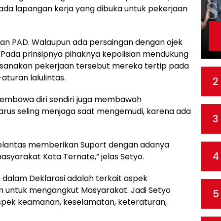
ada lapangan kerja yang dibuka untuk pekerjaan
an PAD. Walaupun ada persaingan dengan ojek
. Pada prinsipnya pihaknya kepolisian mendukung
ksanakan pekerjaan tersebut mereka tertip pada
turan lalulintas.
2
 membawa diri sendiri juga membawah
us seling menjaga saat mengemudi, karena ada
3
 Polantas memberikan Suport dengan adanya
4
asyarakat Kota Ternate,” jelas Setyo.
dalam Deklarasi adalah terkait aspek
n untuk mengangkut Masyarakat. Jadi Setyo
5
aspek keamanan, keselamatan, keteraturan,