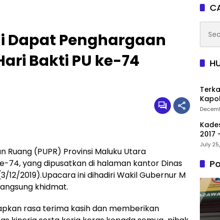
CA
Searc
ai Dapat Penghargaan
for:
ari Bakti PU ke-74
H
Terka
Kapol
Decemb
Kade
2017 
July 25
 Ruang (PUPR) Provinsi Maluku Utara
e-74, yang dipusatkan di halaman kantor Dinas
Po
a (3/12/2019).Upacara ini dihadiri Wakil Gubernur M
erlangsung khidmat.
capkan rasa terima kasih dan memberikan