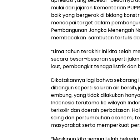
apresiasi yang sebesar-besarnya at
mulai dari jajaran Kementerian PUP
baik yang bergerak di bidang konst
mencapai target dalam pembangun
Pembangunan Jangka Menengah Nas
membacakan sambutan tertulis dari 
“Lima tahun terakhir ini kita tela
secara besar¬besaran seperti jalan
laut, pembangkit tenaga listrik da
Dikatakannya lagi bahwa sekarang i
dibangun seperti saluran air bersih, 
embung, yang tidak dilakukan hanya 
Indonesia terutama ke wilayah Indo
terisolir dan daerah perbatasan. Ha
saing dan pertumbuhan ekonomi, tet
masyarakat serta memperkuat pers
“Meskipun kita semua telah bekerj