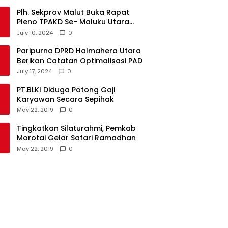
Plh. Sekprov Malut Buka Rapat
Pleno TPAKD Se- Maluku Utara
Tahun 2024
July 10, 2024
0
Paripurna DPRD Halmahera Utara
Berikan Catatan Optimalisasi PAD
July 17, 2024
0
PT.BLKI Diduga Potong Gaji
Karyawan Secara Sepihak
May 22, 2019
0
Tingkatkan Silaturahmi, Pemkab
Morotai Gelar Safari Ramadhan
May 22, 2019
0