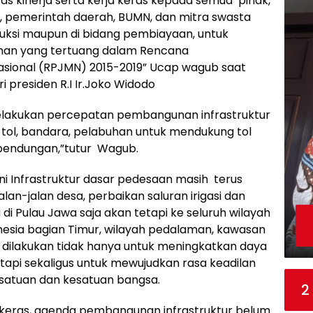
as kinerja serta kerja keras kepada semua pihak,
R, pemerintah daerah, BUMN, dan mitra swasta
ruksi maupun di bidang pembiayaan, untuk
an yang tertuang dalam Rencana
ional (RPJMN) 2015-2019” Ucap wagub saat
presiden R.I Ir.Joko Widodo
h melakukan percepatan pembangunan infrastruktur
 tol, bandara, pelabuhan untuk mendukung tol
n bendungan,”tutur Wagub.
ni Infrastruktur dasar pedesaan masih terus
jalan-jalan desa, perbaikan saluran irigasi dan
di Pulau Jawa saja akan tetapi ke seluruh wilayah
nesia bagian Timur, wilayah pedalaman, kawasan
l dilakukan tidak hanya untuk meningkatkan daya
api sekaligus untuk mewujudkan rasa keadilan
atuan dan kesatuan bangsa.
2
a keras, agenda pembangunan infrastruktur belum