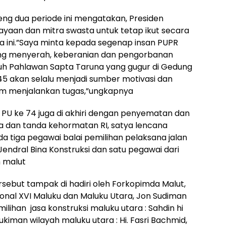
eng dua periode ini mengatakan, Presiden
an dan mitra swasta untuk tetap ikut secara
 ini.”Saya minta kepada segenap insan PUPR
ng menyerah, keberanian dan pengorbanan
juh Pahlawan Sapta Taruna yang gugur di Gedung
5 akan selalu menjadi sumber motivasi dan
alam menjalankan tugas,”ungkapnya
 PU ke 74 juga di akhiri dengan penyematan dan
a dan tanda kehormatan RI, satya lencana
a tiga pegawai balai pemilihan pelaksana jalan
Jendral Bina Konstruksi dan satu pegawai dari
 malut
rsebut tampak di hadiri oleh Forkopimda Malut,
ional XVI Maluku dan Maluku Utara, Jon Sudiman
lihan jasa konstruksi maluku utara : Sahdin hi
kiman wilayah maluku utara : Hi. Fasri Bachmid,