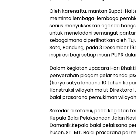
Oleh karena itu, mantan Bupati Halt
meminta lembaga-lembaga pembiaya
serius menyukseskan agenda bangsa
untuk meneladani semangat panta
sebagaimana diperlihatkan oleh Tu
Sate, Bandung, pada 3 Desember 194
inspirasi bagi setiap insan PUPR d
Dalam kegiatan upacara Hari Bhakti
penyerahan piagam gelar tanda jas
(karya satya lencana 10 tahun kepad
Konstruksi wilayah malut Direktoral 
balai prasarana pemukiman wilayah
Sekedar diketahui, pada kegiatan te
Kepala Balai Pelaksanaan Jalan Nas
Damanik,Kepala balai pelaksana pemi
husen, ST. MT. Balai prasarana permu