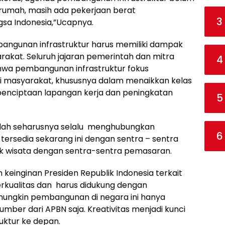
n rumah, masih ada pekerjaan berat
3
a Indonesia,”Ucapnya.
unan infrastruktur harus memiliki dampak
arakat. Seluruh jajaran pemerintah dan mitra
4
hwa pembangunan infrastruktur fokus
 masyarakat, khususnya dalam menaikkan kelas
enciptaan lapangan kerja dan peningkatan
5
udah seharusnya selalu menghubungkan
6
tersedia sekarang ini dengan sentra – sentra
 wisata dengan sentra-sentra pemasaran.
keinginan Presiden Republik Indonesia terkait
rkualitas dan harus didukung dengan
ungkin pembangunan di negara ini hanya
mber dari APBN saja. Kreativitas menjadi kunci
ktur ke depan.