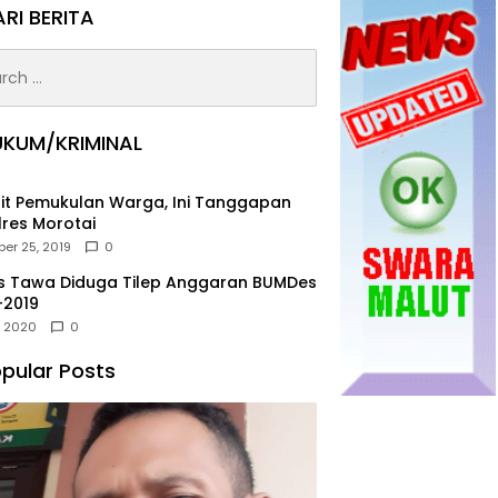
RI BERITA
h
UKUM/KRIMINAL
it Pemukulan Warga, Ini Tanggapan
res Morotai
er 25, 2019
0
s Tawa Diduga Tilep Anggaran BUMDes
-2019
, 2020
0
pular Posts