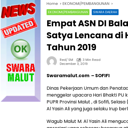
Home
EKONOMI/PEMBANGUNAN
EKONOMI/PEMBANGUNAN
SWARA DAERAH
Empat ASN DI Bal
Satya Lencana di H
Tahun 2019
Red/ SM
3 Min Read
December 3, 2019
Swaramalut.com – SOFIFI
Dinas Pekerjaan Umum dan Penataan
menggelar upacara Hari Bhakti PU k
PUPR Provinsi Malut , di Sofifi, Selas
Al Yasin Ali yang juga selaku Irup b
Wagub Malut M. Al Yasin Ali mengu