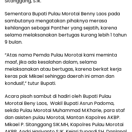
Sitanggang, S.Ik.
Sementara Bupati Pulau Morotai Benny Laos pada
sambutanya mengatakan pihaknya merasa
kehilangan sebagai Panther yang sejatih, karena
selama melaksanakan bertugas kurang lebih 1 tahun
9 bulan.
“Atas nama Pemda Pulau Morotai kami meminta
maaf, jika ada kesalahan dalam, selama
melaksanakan atau bertugas, karena berkat kerja
keras pak Mikael sehingga daerah ini aman dan
kondusif,” tutur Bupati.
Acara pisah sambut di hadiri oleh Bupati Pulau
Morotai Beny Laos, Wakil Bupati Asrun Padoma,
sekda Pulau Morotai Muhammad M.Kharie, para staf
dan asisten pulau Morotai, Mantan Kapolres AKBP.
Mikael P. Sitanggang SIK.MH, Kapolres Pulau Morotai
AKBP. Andri Hariyanto S.IK, Kejari Supardi SH, Danlanal