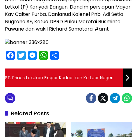
Letkol (P) Kariyadi Bangun, Dandim persiapan Mayor
Kav Calter Purba, Danlanud Kolenel Pnb. Adi Setio
Nugroho SE, Ketua DPRD Pulau Morotai Rusminto
Pawane dan wakil Richard Samatara..#amt
F
T
M
W
S
a
w
e
h
h
c
i
s
a
a
PT. Prinus Lakukan Ekspor Kedua Ikan Ke Luar Negeri
e
t
s
t
r
b
t
e
s
e
o
e
n
A
o
r
g
p
Related Posts
k
e
p
r