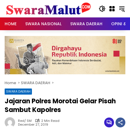
Skip
to
content
HOME
SWARA NASIONAL
SWARA DAERAH
OPINI & 
Home
SWARA DAERAH
SWARA DAERAH
Jajaran Polres Morotai Gelar Pisah
Sambut Kapolres
Red/ SM
2 Min Read
December 27, 2019