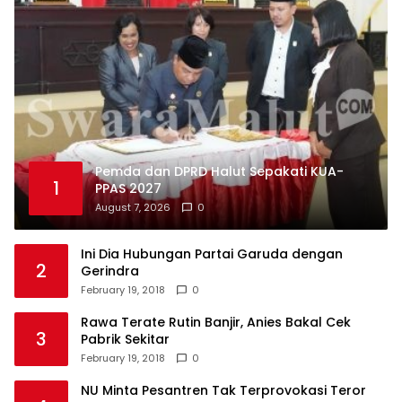
Pemda dan DPRD Halut Sepakati KUA-
1
PPAS 2027
August 7, 2026
0
Ini Dia Hubungan Partai Garuda dengan
2
Gerindra
February 19, 2018
0
Rawa Terate Rutin Banjir, Anies Bakal Cek
3
Pabrik Sekitar
February 19, 2018
0
NU Minta Pesantren Tak Terprovokasi Teror