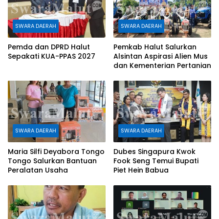
SWARA DAERAH
SWARA DAERAH
Pemda dan DPRD Halut
Pemkab Halut Salurkan
Sepakati KUA-PPAS 2027
Alsintan Aspirasi Alien Mus
dan Kementerian Pertanian
SWARA DAERAH
SWARA DAERAH
Maria Silfi Deyabora Tongo
Dubes Singapura Kwok
Tongo Salurkan Bantuan
Fook Seng Temui Bupati
Peralatan Usaha
Piet Hein Babua