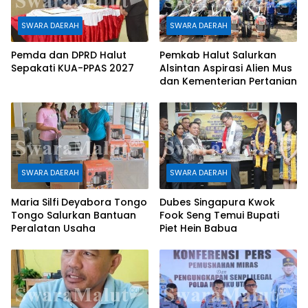
SWARA DAERAH
SWARA DAERAH
Pemda dan DPRD Halut
Pemkab Halut Salurkan
Sepakati KUA-PPAS 2027
Alsintan Aspirasi Alien Mus
dan Kementerian Pertanian
SWARA DAERAH
SWARA DAERAH
Maria Silfi Deyabora Tongo
Dubes Singapura Kwok
Tongo Salurkan Bantuan
Fook Seng Temui Bupati
Peralatan Usaha
Piet Hein Babua