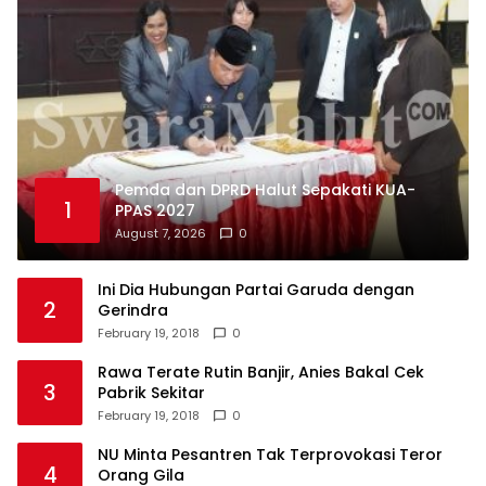
Pemda dan DPRD Halut Sepakati KUA-
1
PPAS 2027
August 7, 2026
0
Ini Dia Hubungan Partai Garuda dengan
2
Gerindra
February 19, 2018
0
Rawa Terate Rutin Banjir, Anies Bakal Cek
3
Pabrik Sekitar
February 19, 2018
0
NU Minta Pesantren Tak Terprovokasi Teror
4
Orang Gila