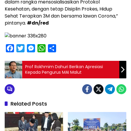
dalam rangka mensosialisasikan Protokol
Kesehatan, dengan tetap Disiplin Prokes, Hidup
Sehat Terapkan 3M dan bersama lawan Corona,”
pintanya.
#dn/red
F
T
M
W
S
a
w
e
h
h
c
i
s
a
a
Prof Rokhmim Dahuri Berikan Apresiasi
e
t
Kepada Pengurus MAI Malut
s
t
r
b
t
e
s
e
o
e
n
A
o
r
g
p
Related Posts
k
e
p
r