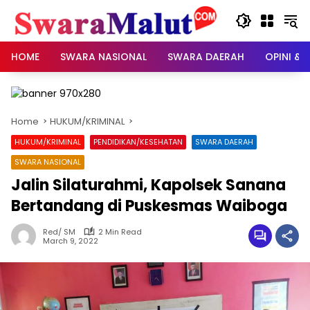
Skip
to
content
HOME
SWARA NASIONAL
SWARA DAERAH
OPINI & 
Home
HUKUM/KRIMINAL
HUKUM/KRIMINAL
PENDIDIKAN/KESEHATAN
SWARA DAERAH
SWARA NASIONAL
Jalin Silaturahmi, Kapolsek Sanana
Bertandang di Puskesmas Waiboga
Red/ SM
2 Min Read
March 9, 2022