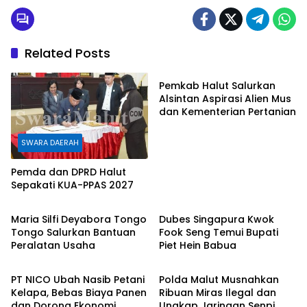
o
e
n
A
o
r
g
p
Related Posts
k
e
p
SWARA DAERAH
r
Pemkab Halut Salurkan
Alsintan Aspirasi Alien Mus
dan Kementerian Pertanian
SWARA DAERAH
Pemda dan DPRD Halut
Sepakati KUA-PPAS 2027
SWARA DAERAH
SWARA DAERAH
Maria Silfi Deyabora Tongo
Dubes Singapura Kwok
Tongo Salurkan Bantuan
Fook Seng Temui Bupati
Peralatan Usaha
Piet Hein Babua
SWARA DAERAH
HUKUM/KRIMINAL
PT NICO Ubah Nasib Petani
Polda Malut Musnahkan
Kelapa, Bebas Biaya Panen
Ribuan Miras Ilegal dan
dan Dorong Ekonomi
Ungkap Jaringan Senpi