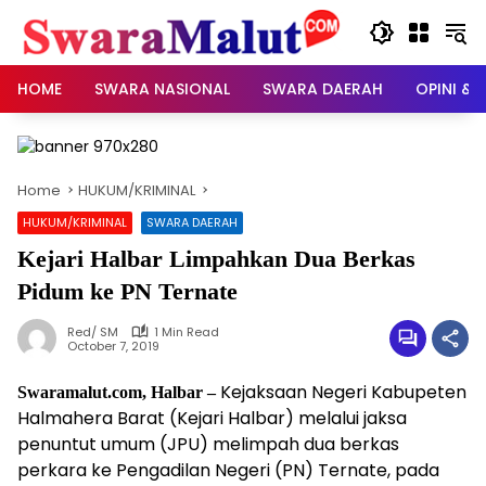
Skip
to
content
HOME
SWARA NASIONAL
SWARA DAERAH
OPINI & 
Home
HUKUM/KRIMINAL
HUKUM/KRIMINAL
SWARA DAERAH
Kejari Halbar Limpahkan Dua Berkas
Pidum ke PN Ternate
Red/ SM
1 Min Read
October 7, 2019
Kejaksaan Negeri Kabupeten
Swaramalut.com, Halbar –
Halmahera Barat (Kejari Halbar) melalui jaksa
penuntut umum (JPU) melimpah dua berkas
perkara ke Pengadilan Negeri (PN) Ternate, pada