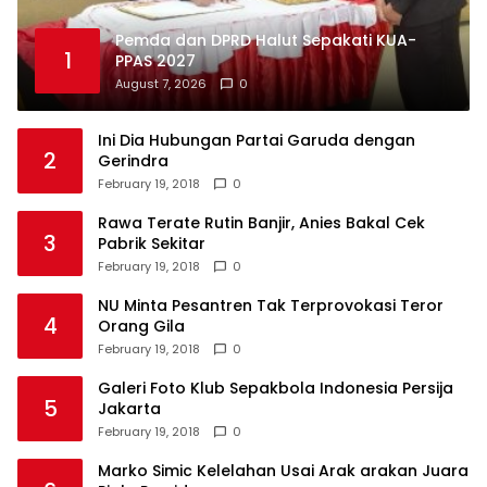
Pemda dan DPRD Halut Sepakati KUA-
1
PPAS 2027
August 7, 2026
0
Ini Dia Hubungan Partai Garuda dengan
2
Gerindra
February 19, 2018
0
Rawa Terate Rutin Banjir, Anies Bakal Cek
3
Pabrik Sekitar
February 19, 2018
0
NU Minta Pesantren Tak Terprovokasi Teror
4
Orang Gila
February 19, 2018
0
Galeri Foto Klub Sepakbola Indonesia Persija
5
Jakarta
February 19, 2018
0
Marko Simic Kelelahan Usai Arak arakan Juara