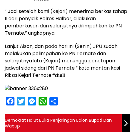
” Jadi setelah kami (Kejari) menerima berkas tahap
II dari penyidik Polres Halbar, dilakukan
pemberkasan dan selanjutnya dilimpahkan ke PN
Ternate,” ungkapnya.
Lanjut Aison, dan pada hari ini (Senin) JPU sudah
melakukan pelimpahan ke PN Ternate dan
selanjutnya kita (Kejari) menunggu penetapan
jadwal sidang dari PN Ternate,” kata mantan kasi
Riksa Kejari Ternate.
#chull
F
T
M
W
S
a
w
e
h
h
c
i
s
a
a
Demokrat Halut Buka Penjaringan Balon Bupati Dan
Wabup
e
t
s
t
r
b
t
e
s
e