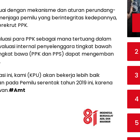
esuai dengan mekanisme dan aturan perundang-
menjaga pemilu yang berintegritas kedepannya,
erekrut PPK.
aluasi para PPK sebagai mana tertuang dalam
aluasi internal penyelenggara tingkat bawah
2
tingkat bawa (PPK dan PPS) dapat mengemban
.
3
asi ini, kami (KPU) akan bekerja lebih baik
pada Pemilu serentak tahun 2019 ini, karena
wan.
#Amt
4
5