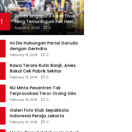
Dubes Singapura Kwok Fook
1
Seng Temui Bupati Piet Hein
Babua
August 6, 2026
0
Ini Dia Hubungan Partai Garuda
dengan Gerindra
February 19, 2018
0
Rawa Terate Rutin Banjir, Anies
Bakal Cek Pabrik Sekitar
February 19, 2018
0
NU Minta Pesantren Tak
Terprovokasi Teror Orang Gila
February 19, 2018
0
Galeri Foto Klub Sepakbola
Indonesia Persija Jakarta
February 19, 2018
0