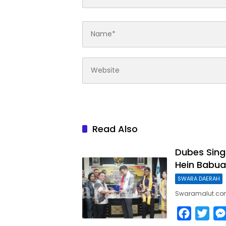
Read Also
Dubes Sing
Hein Babua
SWARA DAERAH
Swaramalut.com 
F
T