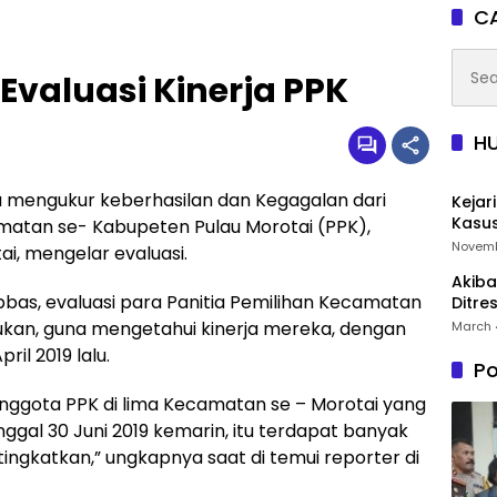
CA
Searc
Evaluasi Kinerja PPK
for:
H
mengukur keberhasilan dan Kegagalan dari
Kejar
Kasus
matan se- Kabupeten Pulau Morotai (PPK),
Novemb
i, mengelar evaluasi.
Akiba
bas, evaluasi para Panitia Pemilihan Kecamatan
Ditre
Ters
kukan, guna mengetahui kinerja mereka, dengan
March 
ril 2019 lalu.
Po
 anggota PPK di lima Kecamatan se – Morotai yang
ggal 30 Juni 2019 kemarin, itu terdapat banyak
tingkatkan,” ungkapnya saat di temui reporter di