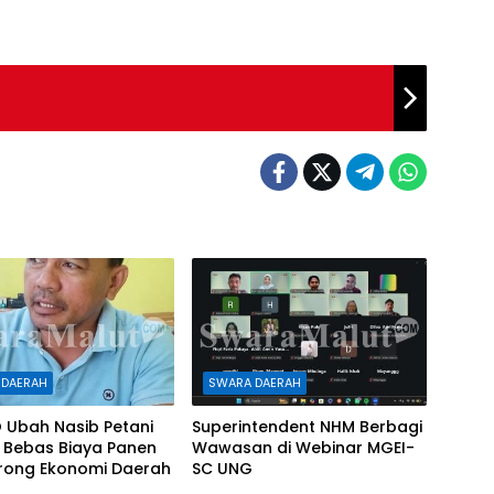
 DAERAH
SWARA DAERAH
 Ubah Nasib Petani
Superintendent NHM Berbagi
 Bebas Biaya Panen
Wawasan di Webinar MGEI-
rong Ekonomi Daerah
SC UNG