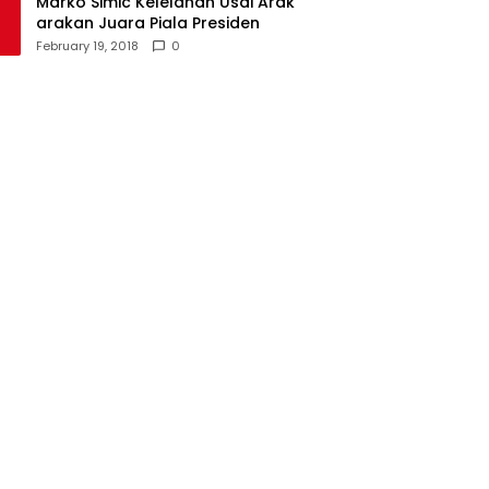
Marko Simic Kelelahan Usai Arak
arakan Juara Piala Presiden
February 19, 2018
0