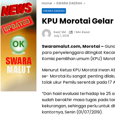
Home
SWARA DAERAH
SWARA DAERAH
KPU Morotai Gelar 
Red/ SM
1 Min Read
July 1, 2019
Swaramalut.com, Morotai –
Guna 
para penyelenggara ditingkat Keca
Komisi pemilihan umum (KPU) Morota
Menurut Ketua KPU Morotai Irwan Ab
se- Morotai itu sangat penting dila
tolak ukur Pemilu serentak pada 17 Ap
“Dan hasil evaluasi terhadap ke 25
sudah berakhir masa tugas pada tan
kekurangan, sehingga perlu untuk di
kantornya, Senin (01/07/2019).