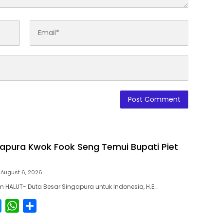
apura Kwok Fook Seng Temui Bupati Piet
August 6, 2026
HALUT- Duta Besar Singapura untuk Indonesia, H.E….
M
W
S