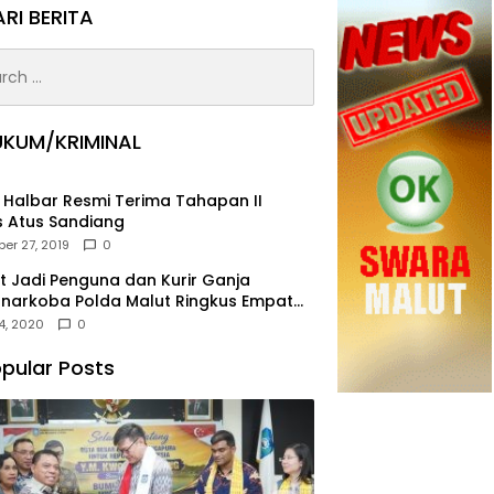
RI BERITA
h
UKUM/KRIMINAL
i Halbar Resmi Terima Tahapan II
 Atus Sandiang
er 27, 2019
0
t Jadi Penguna dan Kurir Ganja
snarkoba Polda Malut Ringkus Empat
angka
4, 2020
0
pular Posts