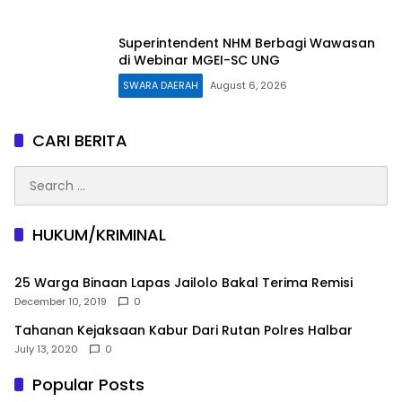
Superintendent NHM Berbagi Wawasan
di Webinar MGEI-SC UNG
SWARA DAERAH
August 6, 2026
CARI BERITA
Search
for:
HUKUM/KRIMINAL
25 Warga Binaan Lapas Jailolo Bakal Terima Remisi
December 10, 2019
0
Tahanan Kejaksaan Kabur Dari Rutan Polres Halbar
July 13, 2020
0
Popular Posts
Praktisi Hukum Malut Soroti Rekomendasi