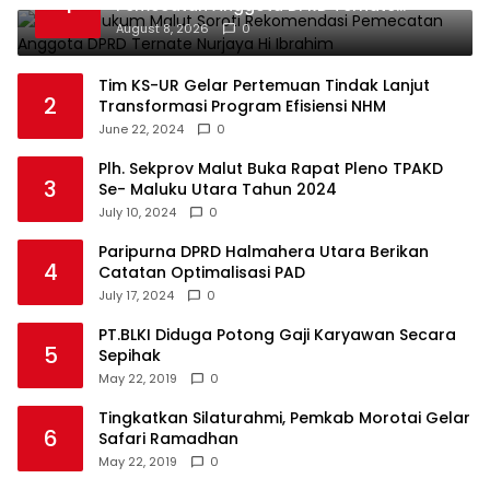
1
Pemecatan Anggota DPRD Ternate
Nurjaya Hi Ibrahim
August 8, 2026
0
Tim KS-UR Gelar Pertemuan Tindak Lanjut
2
Transformasi Program Efisiensi NHM
June 22, 2024
0
Plh. Sekprov Malut Buka Rapat Pleno TPAKD
3
Se- Maluku Utara Tahun 2024
July 10, 2024
0
Paripurna DPRD Halmahera Utara Berikan
4
Catatan Optimalisasi PAD
July 17, 2024
0
PT.BLKI Diduga Potong Gaji Karyawan Secara
5
Sepihak
May 22, 2019
0
Tingkatkan Silaturahmi, Pemkab Morotai Gelar
6
Safari Ramadhan
May 22, 2019
0