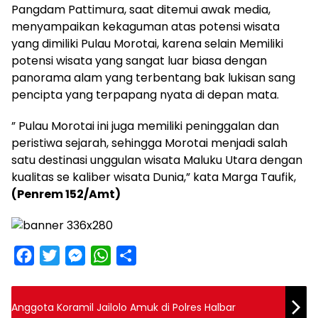
Pangdam Pattimura, saat ditemui awak media,
menyampaikan kekaguman atas potensi wisata
yang dimiliki Pulau Morotai, karena selain Memiliki
potensi wisata yang sangat luar biasa dengan
panorama alam yang terbentang bak lukisan sang
pencipta yang terpapang nyata di depan mata.
” Pulau Morotai ini juga memiliki peninggalan dan
peristiwa sejarah, sehingga Morotai menjadi salah
satu destinasi unggulan wisata Maluku Utara dengan
kualitas se kaliber wisata Dunia,” kata Marga Taufik,
(Penrem 152/Amt)
F
T
M
W
S
a
w
e
h
h
c
i
s
a
a
Anggota Koramil Jailolo Amuk di Polres Halbar
e
t
s
t
r