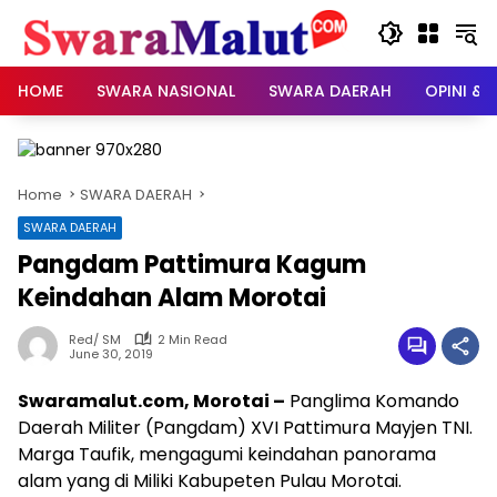
Skip
to
content
HOME
SWARA NASIONAL
SWARA DAERAH
OPINI & 
Home
SWARA DAERAH
SWARA DAERAH
Pangdam Pattimura Kagum
Keindahan Alam Morotai
Red/ SM
2 Min Read
June 30, 2019
Swaramalut.com, Morotai –
Panglima Komando
Daerah Militer (Pangdam) XVI Pattimura Mayjen TNI.
Marga Taufik, mengagumi keindahan panorama
alam yang di Miliki Kabupeten Pulau Morotai.