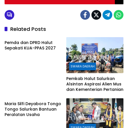
b
t
e
s
e
o
e
n
A
o
r
g
p
Related Posts
k
e
p
SWARA DAERAH
r
Pemda dan DPRD Halut
Sepakati KUA-PPAS 2027
SWARA DAERAH
Pemkab Halut Salurkan
Alsintan Aspirasi Alien Mus
dan Kementerian Pertanian
SWARA DAERAH
Maria Silfi Deyabora Tongo
Tongo Salurkan Bantuan
Peralatan Usaha
SWARA DAERAH