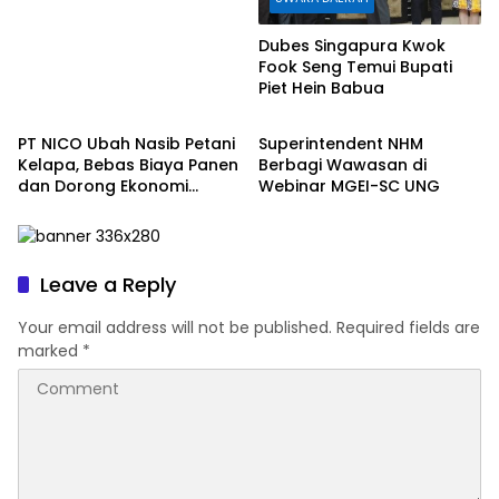
Dubes Singapura Kwok
Fook Seng Temui Bupati
Piet Hein Babua
SWARA DAERAH
SWARA DAERAH
PT NICO Ubah Nasib Petani
Superintendent NHM
Kelapa, Bebas Biaya Panen
Berbagi Wawasan di
dan Dorong Ekonomi
Webinar MGEI-SC UNG
Daerah
Leave a Reply
Your email address will not be published.
Required fields are
marked
*