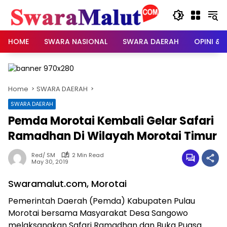
Skip
to
content
HOME
SWARA NASIONAL
SWARA DAERAH
OPINI & 
Home
SWARA DAERAH
SWARA DAERAH
Pemda Morotai Kembali Gelar Safari
Ramadhan Di Wilayah Morotai Timur
Red/ SM
2 Min Read
May 30, 2019
Swaramalut.com, Morotai
Pemerintah Daerah (Pemda) Kabupaten Pulau
Morotai bersama Masyarakat Desa Sangowo
melaksanakan Safari Ramadhan dan Buka Puasa