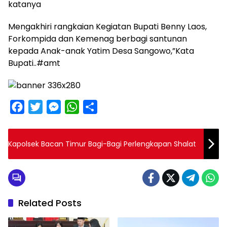
katanya
Mengakhiri rangkaian Kegiatan Bupati Benny Laos,
Forkompida dan Kemenag berbagi santunan
kepada Anak-anak Yatim Desa Sangowo,”Kata
Bupati..#amt
F
T
M
W
S
a
w
e
h
h
c
i
s
a
a
Kapolsek Bacan Timur Bagi-Bagi Perlengkapan Shalat
e
t
s
t
r
b
t
e
s
e
o
e
n
A
o
r
g
p
Related Posts
k
e
p
r