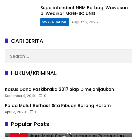
Superintendent NHM Berbagi Wawasan
di Webinar MGEI-SC UNG
SWARA DAERAH
August 6, 2026
CARI BERITA
Search
for:
HUKUM/KRIMINAL
Kasus Dana Paskibraka 2017 Siap Dimejahijaukan
December 9, 2019
0
Polda Malut Berhasil Sita Ribuan Barang Haram
April 3, 2020
0
Popular Posts
Praktisi Hukum Malut Soroti Rekomendasi
1
Pemecatan Anggota DPRD Ternate