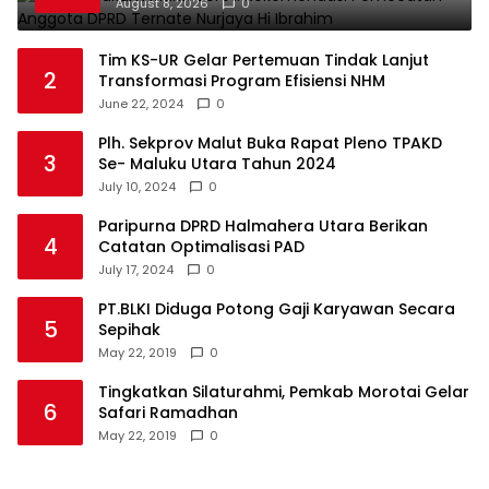
Nurjaya Hi Ibrahim
August 8, 2026
0
Tim KS-UR Gelar Pertemuan Tindak Lanjut
2
Transformasi Program Efisiensi NHM
June 22, 2024
0
Plh. Sekprov Malut Buka Rapat Pleno TPAKD
3
Se- Maluku Utara Tahun 2024
July 10, 2024
0
Paripurna DPRD Halmahera Utara Berikan
4
Catatan Optimalisasi PAD
July 17, 2024
0
PT.BLKI Diduga Potong Gaji Karyawan Secara
5
Sepihak
May 22, 2019
0
Tingkatkan Silaturahmi, Pemkab Morotai Gelar
6
Safari Ramadhan
May 22, 2019
0