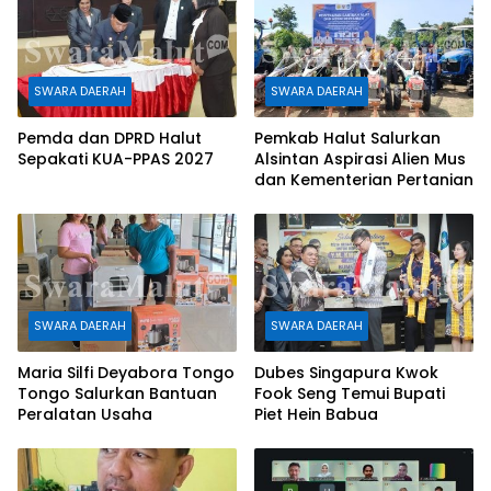
SWARA DAERAH
SWARA DAERAH
Pemda dan DPRD Halut
Pemkab Halut Salurkan
Sepakati KUA-PPAS 2027
Alsintan Aspirasi Alien Mus
dan Kementerian Pertanian
SWARA DAERAH
SWARA DAERAH
Maria Silfi Deyabora Tongo
Dubes Singapura Kwok
Tongo Salurkan Bantuan
Fook Seng Temui Bupati
Peralatan Usaha
Piet Hein Babua