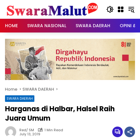
Skip
to
content
HOME
SWARA NASIONAL
SWARA DAERAH
OPINI & 
Home
SWARA DAERAH
SWARA DAERAH
Harganas di Halbar, Halsel Raih
Juara Umum
Red/ SM
1 Min Read
July 13, 2019