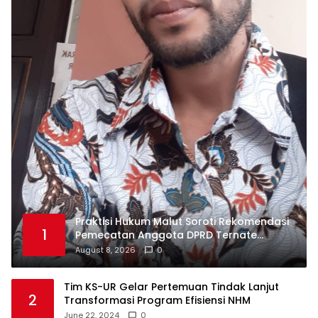
Praktisi Hukum Malut Soroti Rekomendasi
1
Pemecatan Anggota DPRD Ternate
Nurjaya Hi Ibrahim
August 8, 2026
0
Tim KS-UR Gelar Pertemuan Tindak Lanjut
2
Transformasi Program Efisiensi NHM
June 22, 2024
0