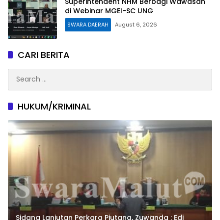
Superintendent NHM Berbagi Wawasan
di Webinar MGEI-SC UNG
SWARA DAERAH
August 6, 2026
CARI BERITA
Search
for:
HUKUM/KRIMINAL
Sidang Lanjutan Perkara Piutang, Zuwanda : Edi