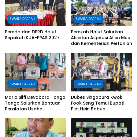
SWARA DAERAH
SWARA DAERAH
Pemda dan DPRD Halut
Pemkab Halut Salurkan
Sepakati KUA-PPAS 2027
Alsintan Aspirasi Alien Mus
dan Kementerian Pertanian
SWARA DAERAH
SWARA DAERAH
Maria Silfi Deyabora Tongo
Dubes Singapura Kwok
Tongo Salurkan Bantuan
Fook Seng Temui Bupati
Peralatan Usaha
Piet Hein Babua