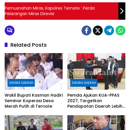
c
i
s
a
a
Pemusnahan Miras, Kapolres Ternate : Perda
Pelarangan Miras Direvisi
e
t
s
t
r
b
t
e
s
e
o
e
n
A
o
r
g
p
Related Posts
k
e
p
r
SWARA DAERAH
SWARA DAERAH
Wakil Bupati Kasman Hadiri
Pemda Ajukan KUA-PPAS
Seminar Koperasi Desa
2027, Targetkan
Merah Putih di Ternate
Pendapatan Daerah Lebih
Rp1,08 Triliun