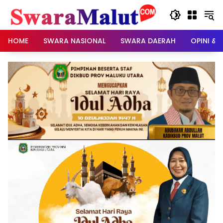
Skip
to
content
HOME
SWARA NASIONAL
SWARA DAERAH
OPINI & 