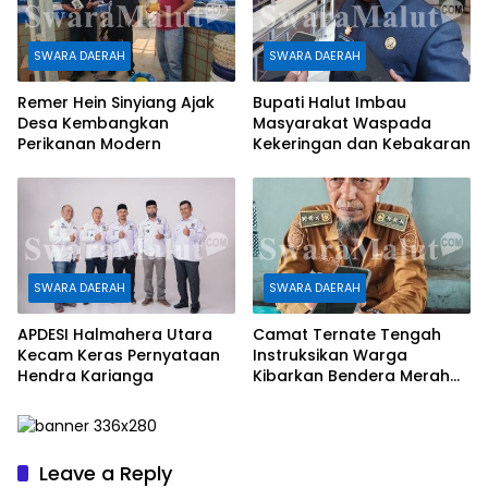
SWARA DAERAH
SWARA DAERAH
Remer Hein Sinyiang Ajak
Bupati Halut Imbau
Desa Kembangkan
Masyarakat Waspada
Perikanan Modern
Kekeringan dan Kebakaran
SWARA DAERAH
SWARA DAERAH
APDESI Halmahera Utara
Camat Ternate Tengah
Kecam Keras Pernyataan
Instruksikan Warga
Hendra Karianga
Kibarkan Bendera Merah
Putih
Leave a Reply