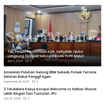
Tak Penuhi Permintaan AGK, Saifuddin Djuba
Langsung Dicopot Sebagai Kadis PUPR Malut
April 1, 2024
0
Amankan Puluhan Gelong BBM Subsidi, Polsek Ternate
Selatan Bakal Panggil Agen
September 18, 2025
0
3 Terdakwa Kasus Korupsi Welcome to Halbar Divonis
Lebih Ringan Dari Tuntutan JPU
July 10, 2026
0