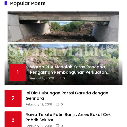
Popular Posts
Warga RUA Menolak Keras Rencana
1
Pengalihan Pembangunan Perkuatan
Tebing Pengendali Sedimen
August 5, 2026
0
Ini Dia Hubungan Partai Garuda dengan
2
Gerindra
February 19, 2018
0
Rawa Terate Rutin Banjir, Anies Bakal Cek
3
Pabrik Sekitar
February 19, 2018
0