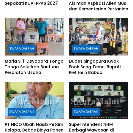
Sepakati KUA-PPAS 2027
Alsintan Aspirasi Alien Mus
dan Kementerian Pertanian
SWARA DAERAH
SWARA DAERAH
Maria Silfi Deyabora Tongo
Dubes Singapura Kwok
Tongo Salurkan Bantuan
Fook Seng Temui Bupati
Peralatan Usaha
Piet Hein Babua
SWARA DAERAH
SWARA DAERAH
PT NICO Ubah Nasib Petani
Superintendent NHM
Kelapa, Bebas Biaya Panen
Berbagi Wawasan di