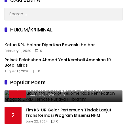
Search
for:
HUKUM/KRIMINAL
Ketua KPU Halbar Diperiksa Bawaslu Halbar
February 11, 2020
0
Polsek Pelabuhan Ahmad Yani Kembali Amankan 19
Botol Miras
August 17, 2020
0
Popular Posts
Praktisi Hukum Malut Soroti Rekomendasi
1
Pemecatan Anggota DPRD Ternate
Nurjaya Hi Ibrahim
August 8, 2026
0
Tim KS-UR Gelar Pertemuan Tindak Lanjut
2
Transformasi Program Efisiensi NHM
June 22, 2024
0