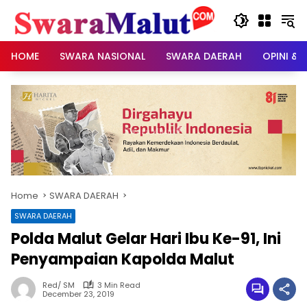
Skip
to
content
HOME
SWARA NASIONAL
SWARA DAERAH
OPINI & 
Home
SWARA DAERAH
SWARA DAERAH
Polda Malut Gelar Hari Ibu Ke-91, Ini
Penyampaian Kapolda Malut
Red/ SM
3 Min Read
December 23, 2019