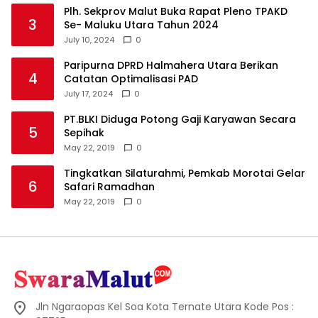
Plh. Sekprov Malut Buka Rapat Pleno TPAKD
3
Se- Maluku Utara Tahun 2024
July 10, 2024
0
Paripurna DPRD Halmahera Utara Berikan
4
Catatan Optimalisasi PAD
July 17, 2024
0
PT.BLKI Diduga Potong Gaji Karyawan Secara
5
Sepihak
May 22, 2019
0
Tingkatkan Silaturahmi, Pemkab Morotai Gelar
6
Safari Ramadhan
May 22, 2019
0
Jln Ngaraopas Kel Soa Kota Ternate Utara Kode Pos :