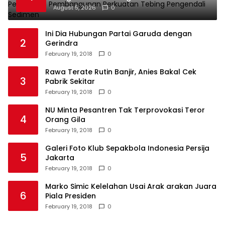
Tebing Pengendali Sedimen
August 5, 2026
0
Ini Dia Hubungan Partai Garuda dengan
2
Gerindra
February 19, 2018
0
Rawa Terate Rutin Banjir, Anies Bakal Cek
3
Pabrik Sekitar
February 19, 2018
0
NU Minta Pesantren Tak Terprovokasi Teror
4
Orang Gila
February 19, 2018
0
Galeri Foto Klub Sepakbola Indonesia Persija
5
Jakarta
February 19, 2018
0
Marko Simic Kelelahan Usai Arak arakan Juara
6
Piala Presiden
February 19, 2018
0