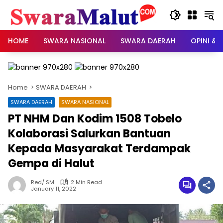
Skip
to
content
HOME
SWARA NASIONAL
SWARA DAERAH
OPINI & 
Home
SWARA DAERAH
SWARA DAERAH
SWARA NASIONAL
PT NHM Dan Kodim 1508 Tobelo
Kolaborasi Salurkan Bantuan
Kepada Masyarakat Terdampak
Gempa di Halut
Red/ SM
2 Min Read
January 11, 2022