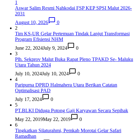
1
Aswar Salim Resmi Nahkodai FSP KEP SPSI Malut 2026-
2031
August 10, 2026
0
2
Tim KS-UR Gelar Pertemuan Tindak Lanjut Transformasi
Program Efisiensi NHM
June 22, 2024
July 9, 2024
0
3
Plh. Sekprov Malut Buka Rapat Pleno TPAKD Se- Maluku
Utara Tahun 2024
July 10, 2024
July 10, 2024
0
4
Paripurna DPRD Halmahera Utara Berikan Catatan
Optimalisasi PAD
July 17, 2024
0
5
PT.BLKI Diduga Potong Gaji Karyawan Secara Sepihak
May 22, 2019
May 22, 2019
0
6
Tingkatkan Silaturahmi, Pemkab Morotai Gelar Safari
Ramadhan