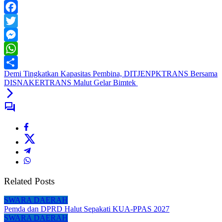
Facebook
Twitter
Messenger
WhatsApp
Demi Tingkatkan Kapasitas Pembina, DITJENPKTRANS Bersama
Share
DISNAKERTRANS Malut Gelar Bimtek
Related Posts
SWARA DAERAH
Pemda dan DPRD Halut Sepakati KUA-PPAS 2027
SWARA DAERAH