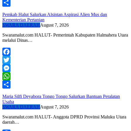
WhatsApp
Share
Pemkab Halut Salurkan Alsintan Aspirasi Alien Mus dan
Kementerian Pertanian
SWARA DAERAH
August 7, 2026
Swaramalut.com HALUT- Pemerintah Kabupaten Halmahera Utara
melalui Dinas…
Facebook
Twitter
Messenger
WhatsApp
Share
Maria Silfi Deyabora Tongo Tongo Salurkan Bantuan Peralatan
Usaha
SWARA DAERAH
August 7, 2026
Swaramalut.com HALUT- Anggota DPRD Provinsi Maluku Utara
daerah…