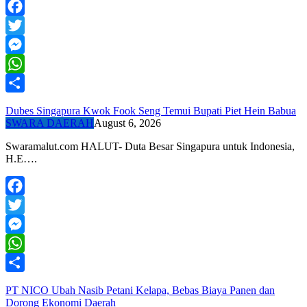
Facebook
Twitter
Messenger
WhatsApp
Share
Dubes Singapura Kwok Fook Seng Temui Bupati Piet Hein Babua
SWARA DAERAH
August 6, 2026
Swaramalut.com HALUT- Duta Besar Singapura untuk Indonesia,
H.E….
Facebook
Twitter
Messenger
WhatsApp
Share
PT NICO Ubah Nasib Petani Kelapa, Bebas Biaya Panen dan
Dorong Ekonomi Daerah